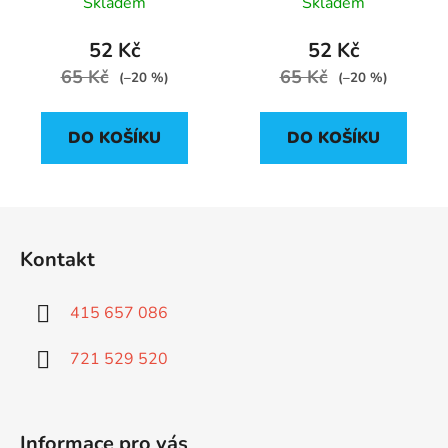
Skladem
Skladem
52 Kč
52 Kč
65 Kč
65 Kč
(–20 %)
(–20 %)
DO KOŠÍKU
DO KOŠÍKU
Z
á
Kontakt
p
a
415 657 086
t
í
721 529 520
Informace pro vás