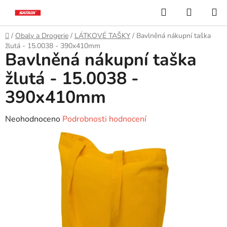
Přejít
Hledat
NÁKUP
na
KOŠÍK
obsah
Domů
/
Obaly a Drogerie
/
LÁTKOVÉ TAŠKY
/
Bavlněná nákupní taška
žlutá - 15.0038 - 390x410mm
Bavlněná nákupní taška
žlutá - 15.0038 -
390x410mm
Průměrné
Neohodnoceno
Podrobnosti hodnocení
hodnocení
produktu
je
0,0
z
5
hvězdiček.