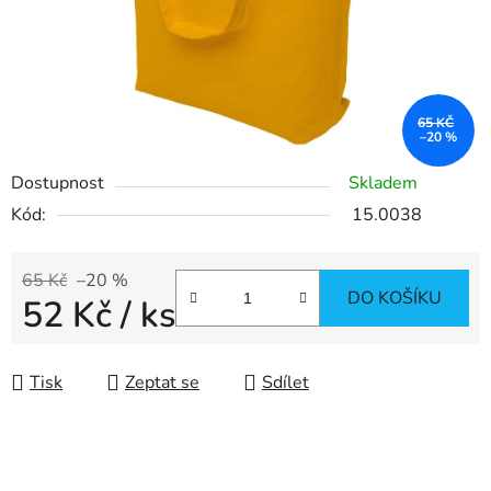
65 KČ
–20 %
Dostupnost
Skladem
Kód:
15.0038
65 Kč
–20 %
DO KOŠÍKU
52 Kč
/ ks
Měrná cena:
Tisk
Zeptat se
Sdílet