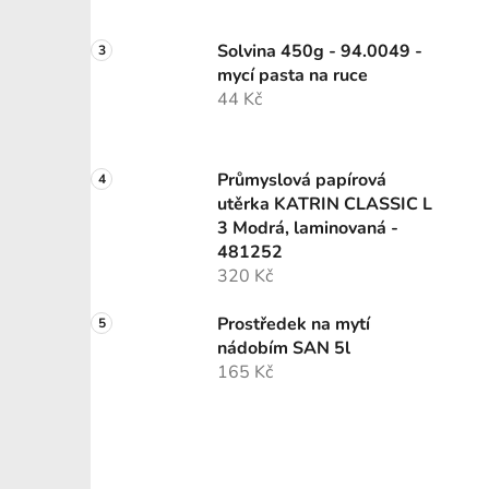
Solvina 450g - 94.0049 -
mycí pasta na ruce
44 Kč
Průmyslová papírová
utěrka KATRIN CLASSIC L
3 Modrá, laminovaná -
481252
320 Kč
Prostředek na mytí
nádobím SAN 5l
165 Kč