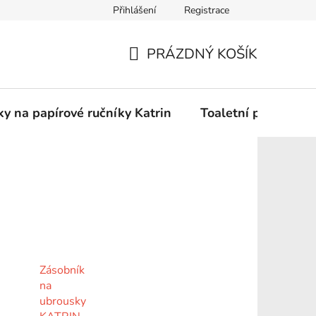
Přihlášení
Registrace
Podmínky ochrany osobních údajů
PRÁZDNÝ KOŠÍK
NÁKUPNÍ
KOŠÍK
y na papírové ručníky Katrin
Toaletní papír Katr
Zásobník
na
ubrousky