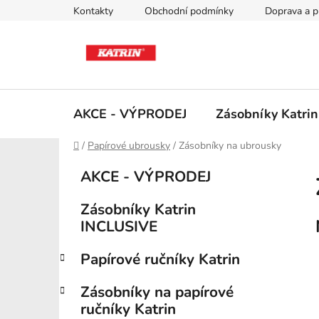
Přejít
Kontakty
Obchodní podmínky
Doprava a p
na
obsah
AKCE - VÝPRODEJ
Zásobníky Katri
Domů
/
Papírové ubrousky
/
Zásobníky na ubrousky
P
K
Přeskočit
AKCE - VÝPRODEJ
a
kategorie
o
t
s
Zásobníky Katrin
e
t
INCLUSIVE
g
r
o
Papírové ručníky Katrin
a
r
i
n
Zásobníky na papírové
e
n
ručníky Katrin
í