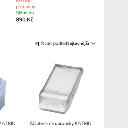
KATRIN
přenosný
Skladem
890 Kč
Ř
Řadit podle:
Nejlevnější
a
z
e
n
í
p
r
o
d
u
k
 KATRIN
Zásobník na ubrousky KATRIN