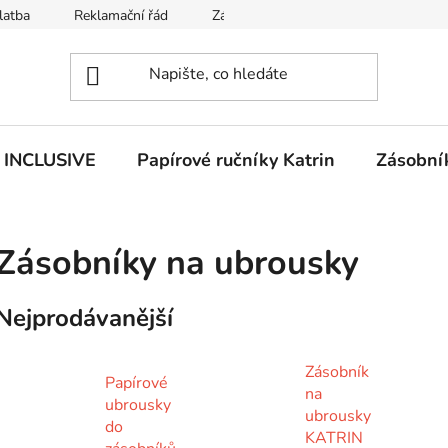
latba
Reklamační řád
Zásady používání souborů cookies
n INCLUSIVE
Papírové ručníky Katrin
Zásobník
Zásobníky na ubrousky
Nejprodávanější
Zásobník
Papírové
na
ubrousky
ubrousky
do
KATRIN