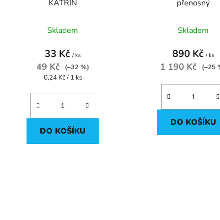
KATRIN
přenosný
k
t
Skladem
Skladem
ů
33 Kč
890 Kč
/ ks
/ ks
49 Kč
1 190 Kč
(–32 %)
(–25 
Měrná
0,24 Kč / 1 ks
cena:
DO KOŠÍKU
DO KOŠÍKU
O
v
l
á
d