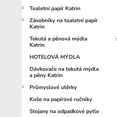
p
Toaletní papír Katrin
a
n
Zásobníky na toaletní papír
e
Katrin
l
Tekutá a pěnová mýdla
Katrin
HOTELOVÁ MÝDLA
Dávkovače na tekutá mýdla
a pěny Katrin
i
Průmyslové utěrky
Koše na papírové ručníky
Stojany na odpadkové pytle