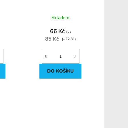
t
ů
Skladem
66 Kč
/ ks
85 Kč
(–22 %)
DO KOŠÍKU