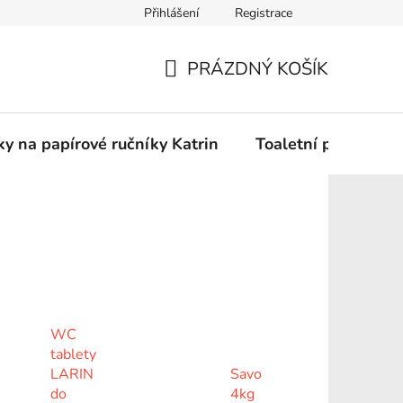
Přihlášení
Registrace
Podmínky ochrany osobních údajů
PRÁZDNÝ KOŠÍK
NÁKUPNÍ
KOŠÍK
y na papírové ručníky Katrin
Toaletní papír Katr
WC
tablety
LARIN
Savo
do
4kg