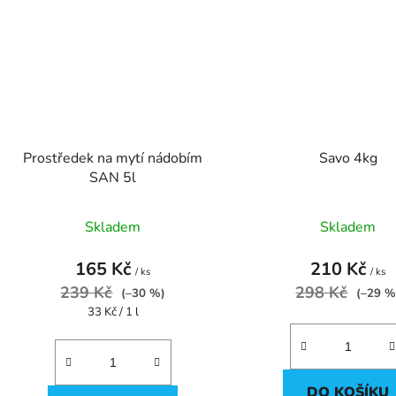
Prostředek na mytí nádobím
Savo 4kg
SAN 5l
Skladem
Skladem
165 Kč
210 Kč
/ ks
/ ks
239 Kč
298 Kč
(–30 %)
(–29 %
Měrná
33 Kč / 1 l
cena:
DO KOŠÍKU