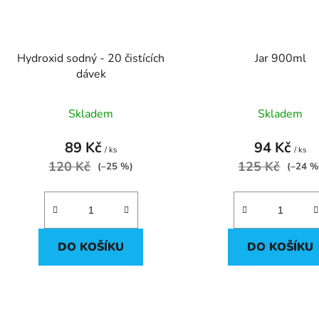
Hydroxid sodný - 20 čistících
Jar 900ml
dávek
Skladem
Skladem
89 Kč
94 Kč
/ ks
/ ks
120 Kč
125 Kč
(–25 %)
(–24 %
DO KOŠÍKU
DO KOŠÍKU