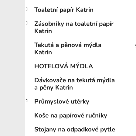
p
Toaletní papír Katrin
a
n
Zásobníky na toaletní papír
e
Katrin
l
Tekutá a pěnová mýdla
Katrin
HOTELOVÁ MÝDLA
Dávkovače na tekutá mýdla
a pěny Katrin
i
Průmyslové utěrky
Koše na papírové ručníky
Stojany na odpadkové pytle