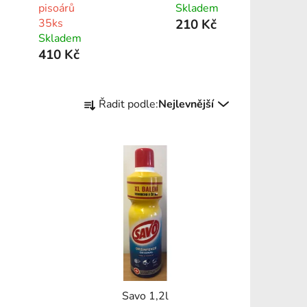
pisoárů
Skladem
35ks
210 Kč
Skladem
410 Kč
Ř
Řadit podle:
Nejlevnější
a
z
e
n
í
p
r
o
d
u
k
Savo 1,2l