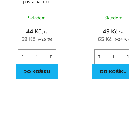
pasta na ruce
k
t
Skladem
Skladem
ů
44 Kč
49 Kč
/ ks
/ ks
59 Kč
65 Kč
(–25 %)
(–24 %)
DO KOŠÍKU
DO KOŠÍKU