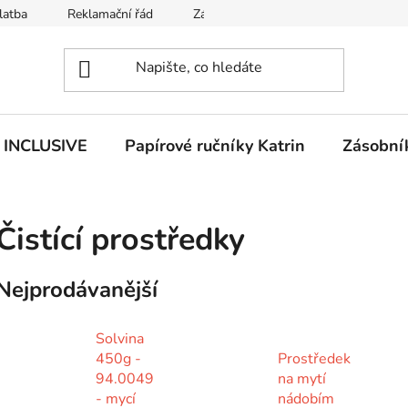
latba
Reklamační řád
Zásady používání souborů cookies
n INCLUSIVE
Papírové ručníky Katrin
Zásobník
Čistící prostředky
Nejprodávanější
Solvina
450g -
Prostředek
94.0049
na mytí
- mycí
nádobím