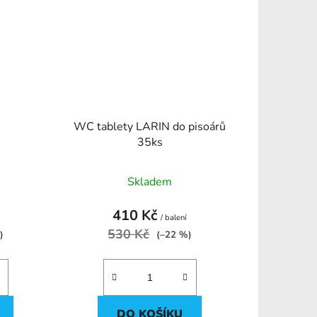
WC tablety LARIN do pisoárů
35ks
Skladem
410 Kč
/ balení
530 Kč
)
(–22 %)
DO KOŠÍKU