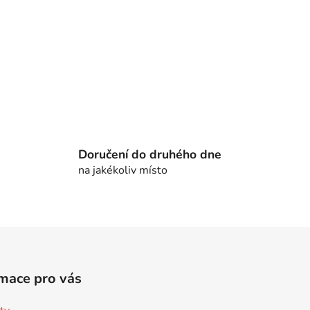
s
u
Doručení do druhého dne
na jakékoliv místo
mace pro vás