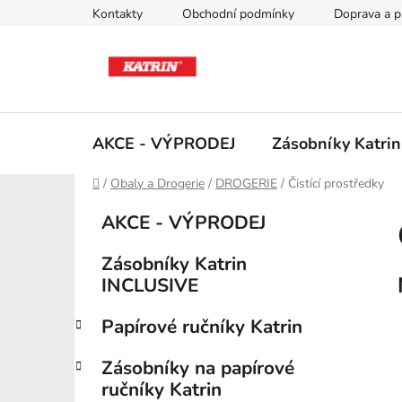
Přejít
Kontakty
Obchodní podmínky
Doprava a p
na
obsah
AKCE - VÝPRODEJ
Zásobníky Katri
Domů
/
Obaly a Drogerie
/
DROGERIE
/
Čistící prostředky
P
K
Přeskočit
AKCE - VÝPRODEJ
a
kategorie
o
t
s
Zásobníky Katrin
e
t
INCLUSIVE
g
r
o
Papírové ručníky Katrin
a
r
i
n
Zásobníky na papírové
e
n
ručníky Katrin
í