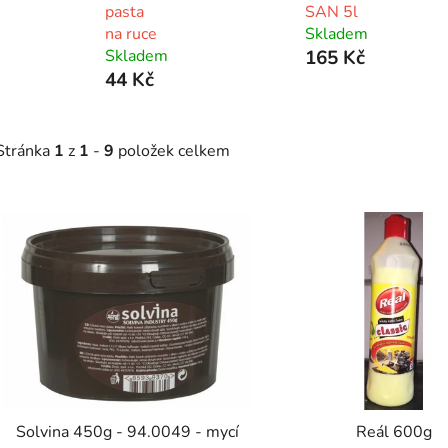
pasta
SAN 5l
na ruce
Skladem
Skladem
165 Kč
44 Kč
Stránka
1
z
1
-
9
položek celkem
V
ý
p
s
p
r
o
d
Solvina 450g - 94.0049 - mycí
Reál 600g
u