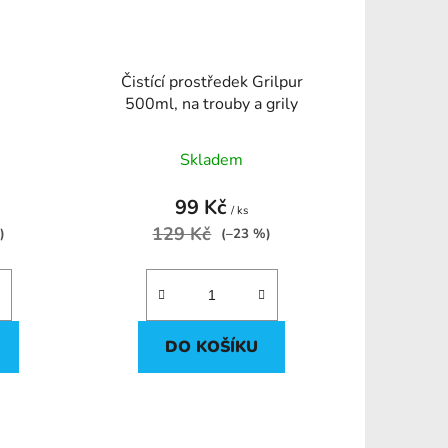
Čistící prostředek Grilpur
500ml, na trouby a grily
Skladem
99 Kč
/ ks
129 Kč
)
(–23 %)
DO KOŠÍKU