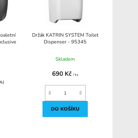
r
o
d
u
k
oaletní
Držák KATRIN SYSTEM Toilet
t
nclusive
Dispenser - 95345
ů
Skladem
690 Kč
/ ks
 %)
DO KOŠÍKU