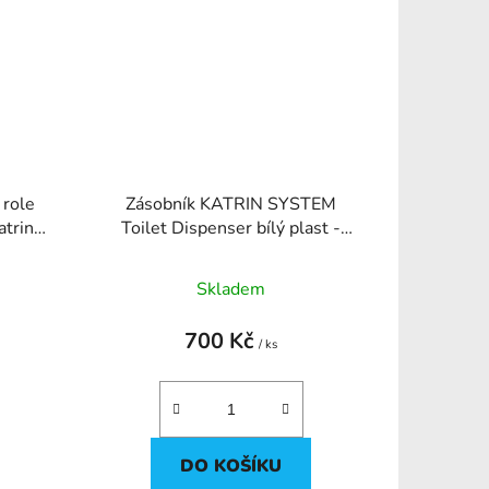
 role
Zásobník KATRIN SYSTEM
atrin
Toilet Dispenser bílý plast -
95348
Skladem
700 Kč
/ ks
DO KOŠÍKU