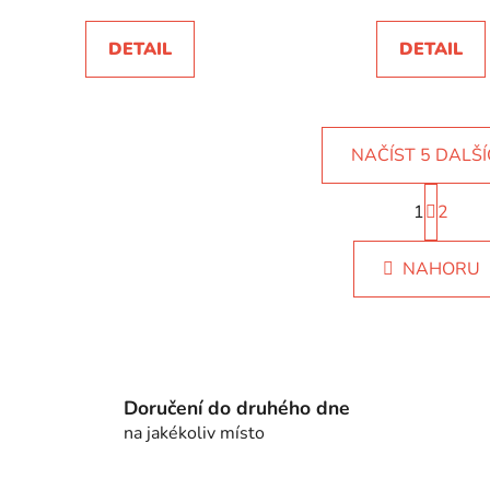
DETAIL
DETAIL
NAČÍST 5 DALŠ
S
1
t
2
O
r
v
á
l
NAHORU
n
á
k
d
o
v
a
á
c
n
í
í
Doručení do druhého dne
p
na jakékoliv místo
r
v
k