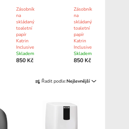
Zásobník
Zásobník
na
na
skládaný
skládaný
toaletní
toaletní
papír
papír
Katrin
Katrin
Inclusive
Inclusive
Skladem
Skladem
850 Kč
850 Kč
Ř
Řadit podle:
Nejlevnější
a
z
e
n
í
p