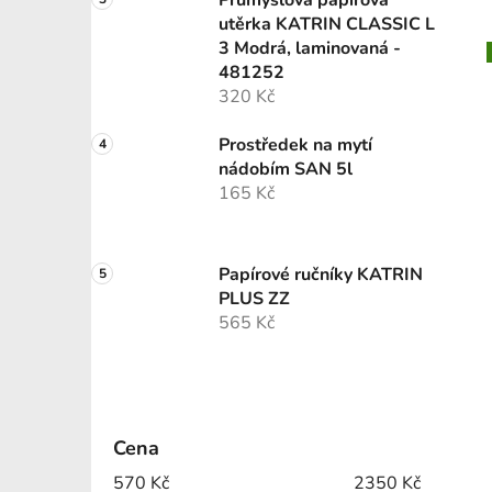
Průmyslová papírová
utěrka KATRIN CLASSIC L
3 Modrá, laminovaná -
481252
320 Kč
Prostředek na mytí
nádobím SAN 5l
165 Kč
Papírové ručníky KATRIN
PLUS ZZ
565 Kč
Cena
570
Kč
2350
Kč