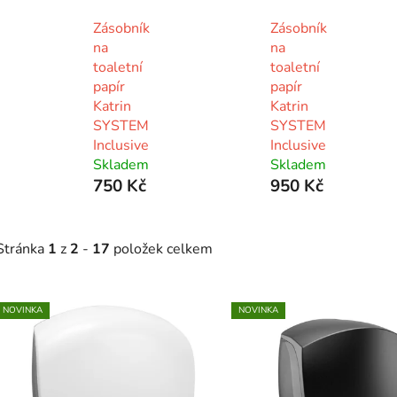
Zásobník
Zásobník
na
na
toaletní
toaletní
papír
papír
Katrin
Katrin
SYSTEM
SYSTEM
Inclusive
Inclusive
Skladem
Skladem
750 Kč
950 Kč
Stránka
1
z
2
-
17
položek celkem
V
NOVINKA
NOVINKA
ý
p
s