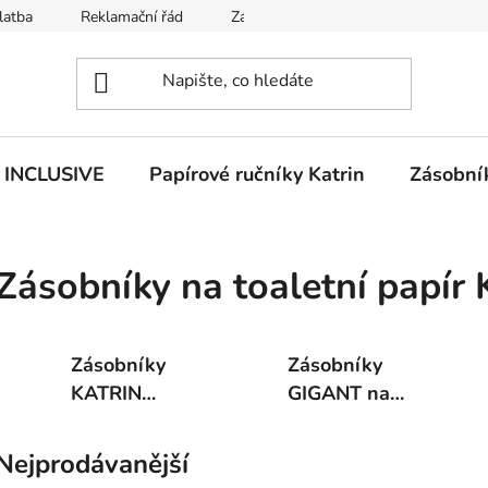
latba
Reklamační řád
Zásady používání souborů cookies
n INCLUSIVE
Papírové ručníky Katrin
Zásobník
Zásobníky na toaletní papír 
Zásobníky
Zásobníky
KATRIN
GIGANT na
SYSTEM na
toaletní papír
toaletní papír
Jumbo
Nejprodávanější