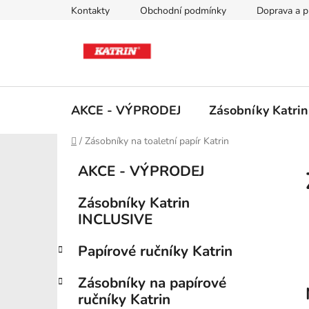
Přejít
Kontakty
Obchodní podmínky
Doprava a p
na
obsah
AKCE - VÝPRODEJ
Zásobníky Katri
Domů
/
Zásobníky na toaletní papír Katrin
P
K
Přeskočit
AKCE - VÝPRODEJ
a
kategorie
o
t
s
Zásobníky Katrin
e
t
INCLUSIVE
g
r
o
Papírové ručníky Katrin
a
r
i
n
Zásobníky na papírové
e
n
ručníky Katrin
í