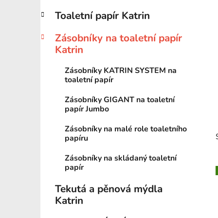
p
Toaletní papír Katrin
a
n
Zásobníky na toaletní papír
e
Katrin
l
Zásobníky KATRIN SYSTEM na
toaletní papír
Zásobníky GIGANT na toaletní
papír Jumbo
Zásobníky na malé role toaletního
papíru
Zásobníky na skládaný toaletní
papír
Tekutá a pěnová mýdla
Katrin
i