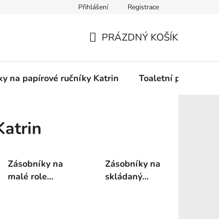
Přihlášení
Registrace
Podmínky ochrany osobních údajů
PRÁZDNÝ KOŠÍK
NÁKUPNÍ
KOŠÍK
y na papírové ručníky Katrin
Toaletní papír Katr
Katrin
Zásobníky na
Zásobníky na
malé role
skládaný
toaletního
toaletní papír
papíru