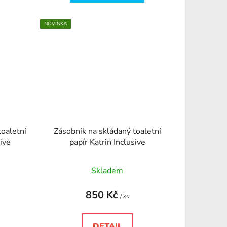
NOVINKA
toaletní
Zásobník na skládaný toaletní
sive
papír Katrin Inclusive
Skladem
850 Kč
/ ks
DETAIL