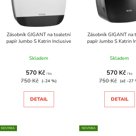
p
r
o
d
Zásobník GIGANT na toaletní
Zásobník GIGANT na t
u
papír Jumbo S Katrin Inclusive
papír Jumbo S Katrin I
k
t
Skladem
Skladem
ů
570 Kč
570 Kč
/ ks
/ ks
750 Kč
750 Kč
(–24 %)
(až –27
DETAIL
DETAIL
NOVINKA
NOVINKA