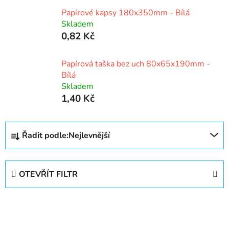
Papírové kapsy 180x350mm - Bílá
Skladem
0,82 Kč
Papírová taška bez uch 80x65x190mm -
Bílá
Skladem
1,40 Kč
Ř
Řadit podle:
Nejlevnější
a
z
e
OTEVŘÍT FILTR
n
í
V
p
ý
r