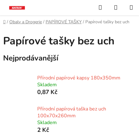
Přejít
Hledat
NÁKUP
na
KOŠÍK
obsah
Domů
/
Obaly a Drogerie
/
PAPÍROVÉ TAŠKY
/
Papírové tašky bez uch
Papírové tašky bez uch
Nejprodávanější
Přírodní papírové kapsy 180x350mm
Skladem
0,87 Kč
Přírodní papírová taška bez uch
100x70x260mm
Skladem
2 Kč