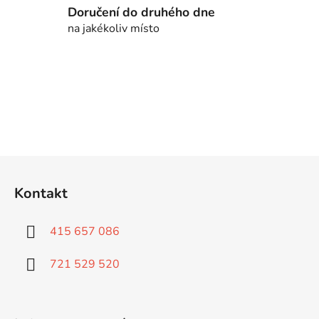
y
Doručení do druhého dne
v
na jakékoliv místo
ý
p
i
s
u
Z
á
Kontakt
p
a
415 657 086
t
í
721 529 520