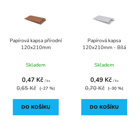
p
o
i
d
s
u
p
k
r
t
Papírová kapsa přírodní
Papírová kapsa
o
ů
120x210mm
120x210mm - Bílá
d
u
Skladem
Skladem
k
t
0,47 Kč
0,49 Kč
ů
/ ks
/ ks
0,65 Kč
0,70 Kč
(–27 %)
(–30 %)
DO KOŠÍKU
DO KOŠÍKU