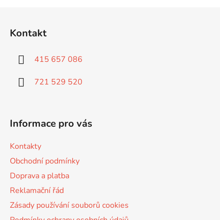
s
u
Z
á
Kontakt
p
a
415 657 086
t
í
721 529 520
Informace pro vás
Kontakty
Obchodní podmínky
Doprava a platba
Reklamační řád
Zásady používání souborů cookies