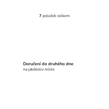
7
položek celkem
O
v
l
á
d
a
c
í
p
Doručení do druhého dne
r
na jakékoliv místo
v
k
y
v
ý
p
i