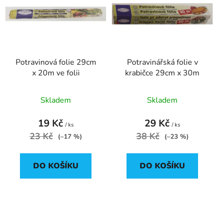
p
o
i
d
s
u
p
k
r
t
Potravinová folie 29cm
Potravinářská folie v
o
ů
x 20m ve folii
krabičce 29cm x 30m
d
u
Skladem
Skladem
k
t
19 Kč
29 Kč
ů
/ ks
/ ks
23 Kč
38 Kč
(–17 %)
(–23 %)
DO KOŠÍKU
DO KOŠÍKU