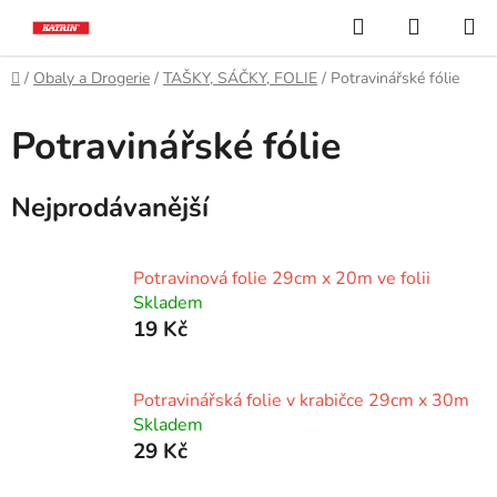
Přejít
Hledat
NÁKUP
na
KOŠÍK
obsah
Domů
/
Obaly a Drogerie
/
TAŠKY, SÁČKY, FOLIE
/
Potravinářské fólie
Potravinářské fólie
Nejprodávanější
Potravinová folie 29cm x 20m ve folii
Skladem
19 Kč
Potravinářská folie v krabičce 29cm x 30m
Skladem
29 Kč