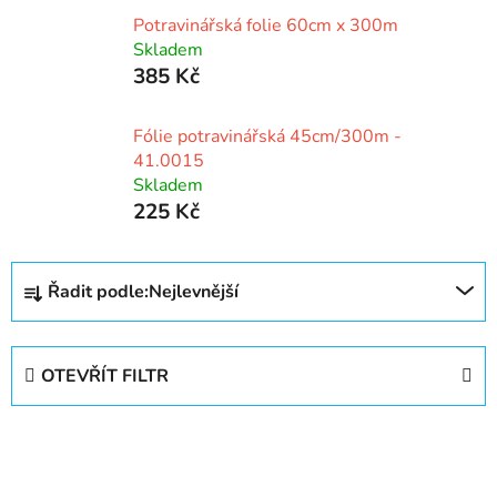
Potravinářská folie 60cm x 300m
Skladem
385 Kč
Fólie potravinářská 45cm/300m -
41.0015
Skladem
225 Kč
Ř
Řadit podle:
Nejlevnější
a
z
e
OTEVŘÍT FILTR
n
í
V
p
ý
r