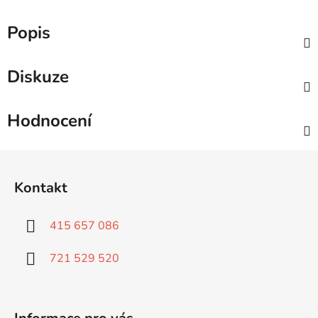
Popis
Diskuze
Hodnocení
Z
á
Kontakt
p
a
415 657 086
t
í
721 529 520