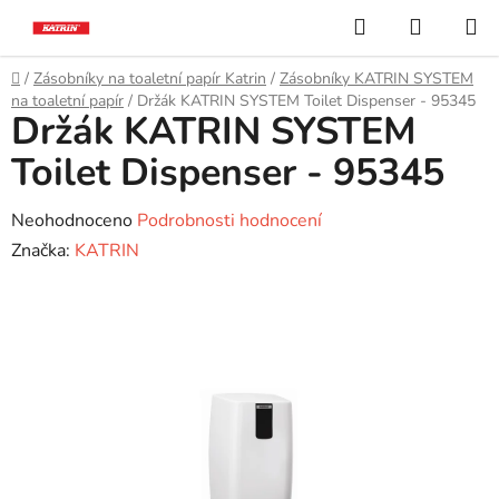
Přejít
Hledat
NÁKUP
na
KOŠÍK
obsah
Domů
/
Zásobníky na toaletní papír Katrin
/
Zásobníky KATRIN SYSTEM
na toaletní papír
/
Držák KATRIN SYSTEM Toilet Dispenser - 95345
Držák KATRIN SYSTEM
Toilet Dispenser - 95345
Průměrné
Neohodnoceno
Podrobnosti hodnocení
hodnocení
Značka:
KATRIN
produktu
je
0,0
z
5
hvězdiček.