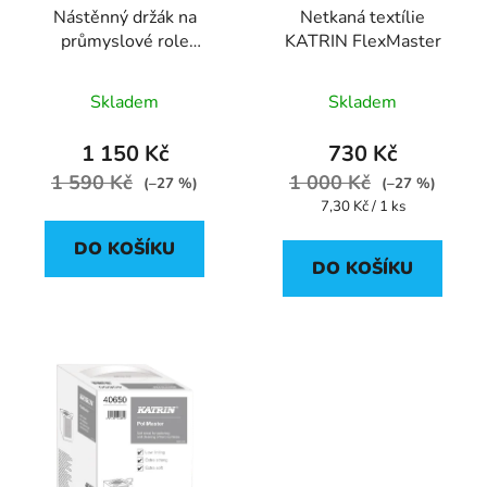
Nástěnný držák na
Netkaná textílie
průmyslové role
KATRIN FlexMaster
KATRIN
Skladem
Skladem
1 150 Kč
730 Kč
1 590 Kč
1 000 Kč
(–27 %)
(–27 %)
Měrná
7,30 Kč / 1 ks
cena:
DO KOŠÍKU
DO KOŠÍKU