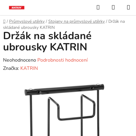
Přejít
Hledat
NÁKUP
na
KOŠÍK
obsah
Domů
/
Průmyslové utěrky
/
Stojany na průmyslové utěrky
/
Držák na
skládané ubrousky KATRIN
Držák na skládané
ubrousky KATRIN
Průměrné
Neohodnoceno
Podrobnosti hodnocení
hodnocení
Značka:
KATRIN
produktu
je
0,0
z
5
hvězdiček.