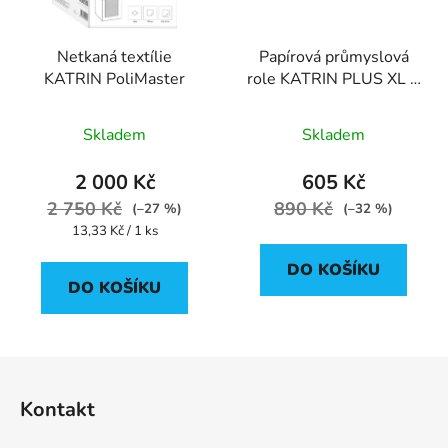
Netkaná textílie
Papírová průmyslová
KATRIN PoliMaster
role KATRIN PLUS XL 2
1500 - 481559
Skladem
Skladem
2 000 Kč
605 Kč
2 750 Kč
890 Kč
(–27 %)
(–32 %)
Měrná
13,33 Kč / 1 ks
cena:
DO KOŠÍKU
DO KOŠÍKU
Z
á
Kontakt
p
a