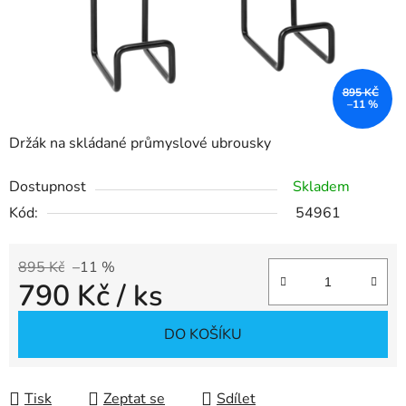
895 KČ
–11 %
Držák na skládané průmyslové ubrousky
Dostupnost
Skladem
Kód:
54961
895 Kč
–11 %
790 Kč
/ ks
Měrná cena:
DO KOŠÍKU
Tisk
Zeptat se
Sdílet