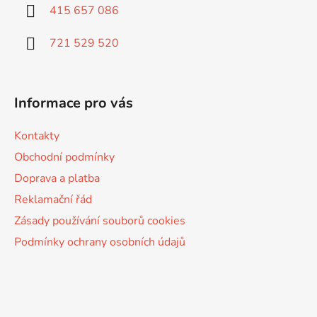
415 657 086
t
í
721 529 520
Informace pro vás
Kontakty
Obchodní podmínky
Doprava a platba
Reklamační řád
Zásady používání souborů cookies
Podmínky ochrany osobních údajů