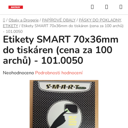
Přejít
Hledat
NÁKUP
na
KOŠÍK
obsah
Domů
/
Obaly a Drogerie
/
PAPÍROVÉ OBALY
/
PÁSKY DO POKLADNY,
ETIKETY
/
Etikety SMART 70x36mm do tiskáren (cena za 100 archů)
- 101.0050
Etikety SMART 70x36mm
do tiskáren (cena za 100
archů) - 101.0050
Průměrné
Neohodnoceno
Podrobnosti hodnocení
hodnocení
produktu
je
0,0
z
5
hvězdiček.