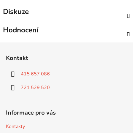
Diskuze
Hodnocení
Z
á
Kontakt
p
a
415 657 086
t
í
721 529 520
Informace pro vás
Kontakty