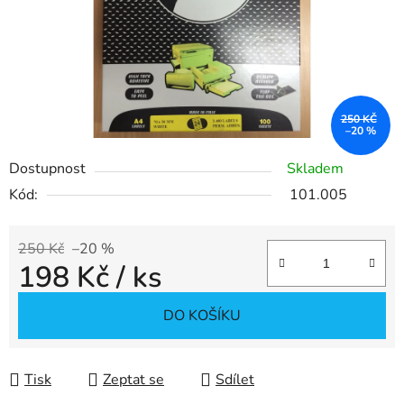
250 KČ
–20 %
Dostupnost
Skladem
Kód:
101.005
250 Kč
–20 %
198 Kč
/ ks
Měrná cena:
DO KOŠÍKU
Tisk
Zeptat se
Sdílet