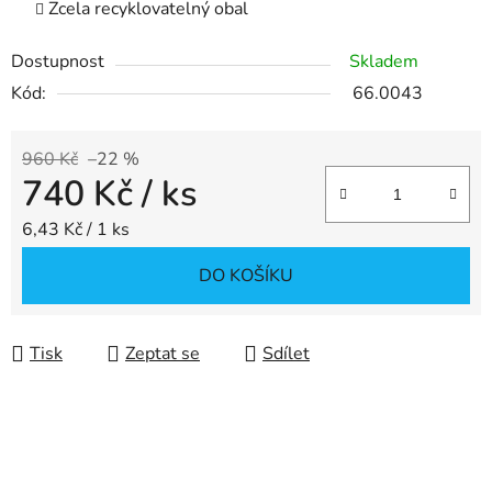
Zcela recyklovatelný obal
Dostupnost
Skladem
Kód:
66.0043
960 Kč
–22 %
740 Kč
/ ks
Měrná cena:
6,43 Kč / 1 ks
DO KOŠÍKU
Tisk
Zeptat se
Sdílet