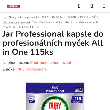
Přejít
Hledat
NÁKUP
na
KOŠÍK
obsah
Domů
/
Obaly a Drogerie
/
PROFESIONÁLNÍ CHEMIE
/
KUCHYNĚ
/
Výrobky do myček
/
Jar Professional kapsle do profesionálních
myček All in One 115ks
Jar Professional kapsle do
profesionálních myček All
in One 115ks
Průměrné
Neohodnoceno
Podrobnosti hodnocení
hodnocení
Značka:
P&G Professional
produktu
je
0,0
z
5
hvězdiček.