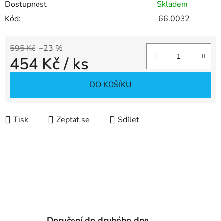
Dostupnost
Skladem
Kód:
66.0032
595 Kč
–23 %
454 Kč
/ ks
Měrná cena:
DO KOŠÍKU
Tisk
Zeptat se
Sdílet
Doručení do druhého dne