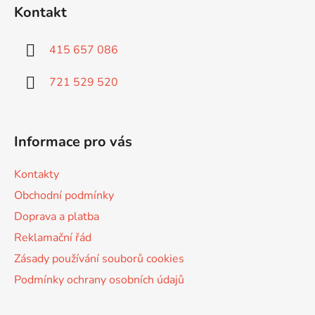
á
Kontakt
p
a
415 657 086
t
í
721 529 520
Informace pro vás
Kontakty
Obchodní podmínky
Doprava a platba
Reklamační řád
Zásady používání souborů cookies
Podmínky ochrany osobních údajů