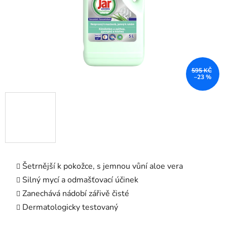
595 KČ
–23 %
Šetrnější k pokožce, s jemnou vůní aloe vera
Silný mycí a odmašťovací účinek
Zanechává nádobí zářivě čisté
Dermatologicky testovaný