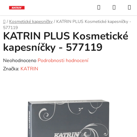
Přejít
Hledat
NÁKUP
na
KOŠÍK
obsah
Domů
/
Kosmetické kapesníčky
/
KATRIN PLUS Kosmetické kapesníčky -
577119
KATRIN PLUS Kosmetické
kapesníčky - 577119
Průměrné
Neohodnoceno
Podrobnosti hodnocení
hodnocení
Značka:
KATRIN
produktu
je
0,0
z
5
hvězdiček.