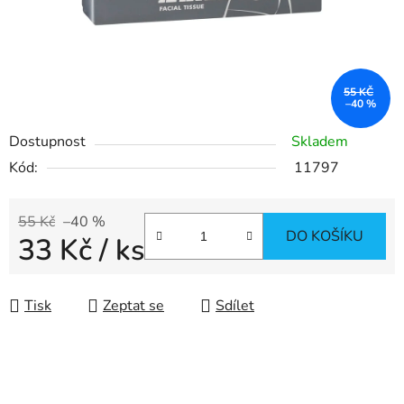
55 KČ
–40 %
Dostupnost
Skladem
Kód:
11797
55 Kč
–40 %
DO KOŠÍKU
33 Kč
/ ks
Měrná cena:
Tisk
Zeptat se
Sdílet