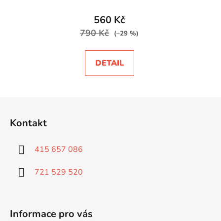
560 Kč
790 Kč
(–29 %)
DETAIL
Z
á
Kontakt
p
a
415 657 086
t
í
721 529 520
Informace pro vás