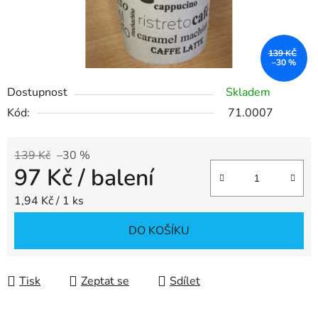
139 KČ
–30 %
Dostupnost
Skladem
Kód:
71.0007
139 Kč
–30 %
97 Kč
/ balení
Měrná cena:
1,94 Kč / 1 ks
DO KOŠÍKU
Tisk
Zeptat se
Sdílet