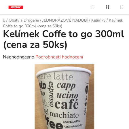
Přejít
Hledat
NÁKUP
na
KOŠÍK
obsah
Domů
/
Obaly a Drogerie
/
JEDNORÁZOVÉ NÁDOBÍ
/
Kelímky
/
Kelímek
Coffe to go 300ml (cena za 50ks)
Kelímek Coffe to go 300ml
(cena za 50ks)
Průměrné
Neohodnoceno
Podrobnosti hodnocení
hodnocení
produktu
je
0,0
z
5
hvězdiček.