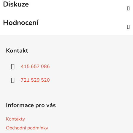
Diskuze
Hodnocení
Z
á
Kontakt
p
a
415 657 086
t
í
721 529 520
Informace pro vás
Kontakty
Obchodní podmínky