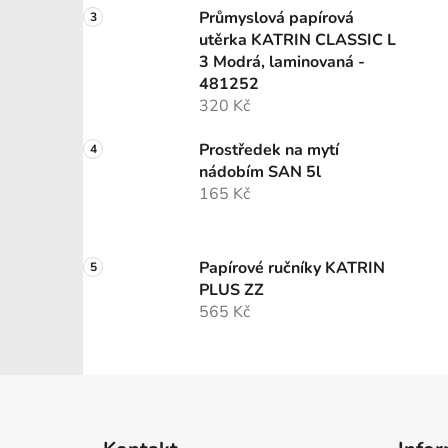
Průmyslová papírová
utěrka KATRIN CLASSIC L
3 Modrá, laminovaná -
481252
320 Kč
Prostředek na mytí
nádobím SAN 5l
165 Kč
Papírové ručníky KATRIN
PLUS ZZ
565 Kč
Z
á