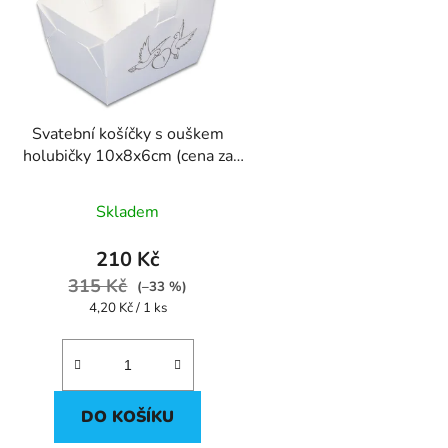
Svatební košíčky s ouškem
holubičky 10x8x6cm (cena za
50ks)
Skladem
210 Kč
315 Kč
(–33 %)
Měrná
4,20 Kč / 1 ks
cena:
DO KOŠÍKU