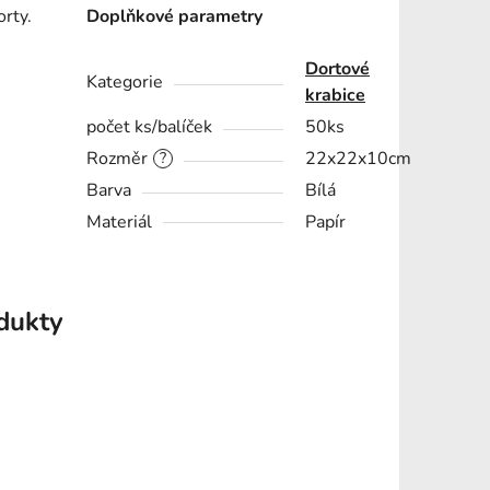
rty.
Doplňkové parametry
Dortové
Kategorie
krabice
počet ks/balíček
50ks
Rozměr
22x22x10cm
?
Barva
Bílá
Materiál
Papír
odukty