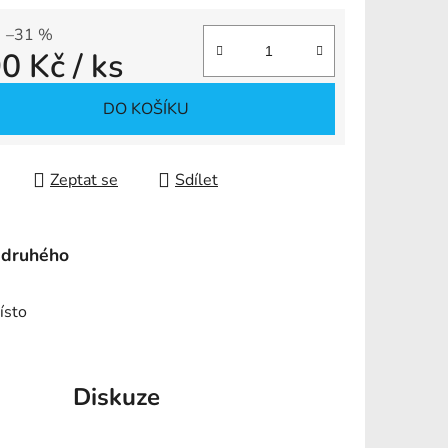
–31 %
90 Kč
/ ks
ek.
 cena:
DO KOŠÍKU
Zeptat se
Sdílet
 druhého
ísto
Diskuze