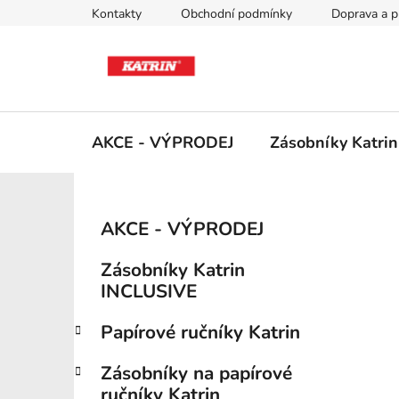
Přejít
Kontakty
Obchodní podmínky
Doprava a p
na
obsah
AKCE - VÝPRODEJ
Zásobníky Katri
P
K
Přeskočit
AKCE - VÝPRODEJ
a
kategorie
o
t
s
Zásobníky Katrin
e
t
INCLUSIVE
g
r
o
Papírové ručníky Katrin
a
r
i
n
Zásobníky na papírové
e
n
ručníky Katrin