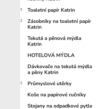
í
p
Toaletní papír Katrin
a
n
Zásobníky na toaletní papír
e
Katrin
l
Tekutá a pěnová mýdla
Katrin
HOTELOVÁ MÝDLA
Dávkovače na tekutá mýdla
a pěny Katrin
Průmyslové utěrky
Koše na papírové ručníky
Stojany na odpadkové pytle