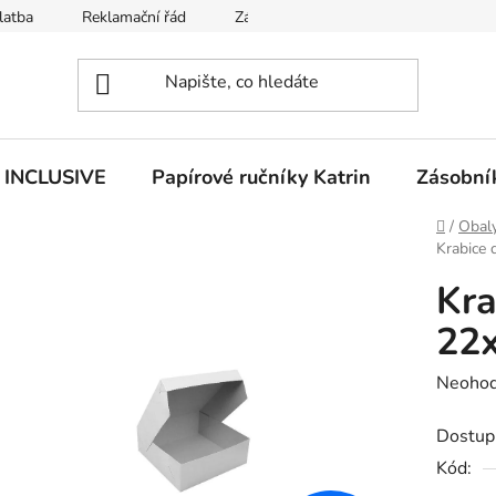
latba
Reklamační řád
Zásady používání souborů cookies
n INCLUSIVE
Papírové ručníky Katrin
Zásobník
Domů
/
Obaly
Krabice
Kra
22
Průměr
Neoho
hodnoc
Dostup
produk
Kód:
je