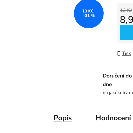
0,0
z
13 Kč
13 KČ
–31 %
8,
5
hvězdič
Měrná
Tisk
Doručení do
dne
na jakékoliv m
Popis
Hodnocení