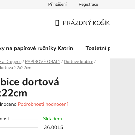
Přihlášení
Registrace
Podmínky ochrany osobních údajů
PRÁZDNÝ KOŠÍK
NÁKUPNÍ
KOŠÍK
y na papírové ručníky Katrin
Toaletní papír Katr
 a Drogerie
/
PAPÍROVÉ OBALY
/
Dortové krabice
/
 dortová 22x22cm
bice dortová
x22cm
né
dnoceno
Podrobnosti hodnocení
ení
nost
Skladem
tu
36.0015