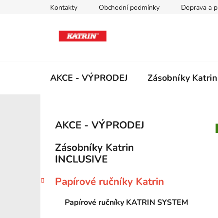
Přejít
Kontakty
Obchodní podmínky
Doprava a p
na
obsah
AKCE - VÝPRODEJ
Zásobníky Katri
P
K
Přeskočit
AKCE - VÝPRODEJ
a
kategorie
o
t
s
Zásobníky Katrin
e
t
INCLUSIVE
g
r
o
Papírové ručníky Katrin
a
r
i
n
Papírové ručníky KATRIN SYSTEM
e
n