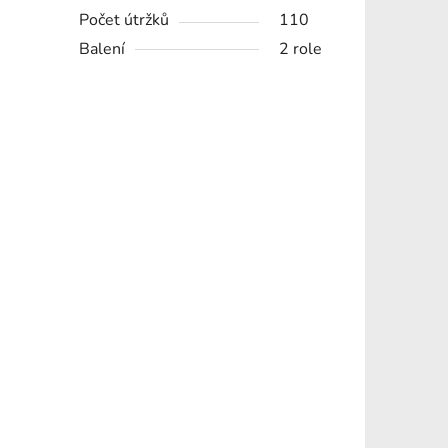
Počet útržků
110
Balení
2 role