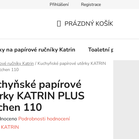
Přihlášení
Registrace
Podmínky ochrany osobních údajů
PRÁZDNÝ KOŠÍK
NÁKUPNÍ
KOŠÍK
y na papírové ručníky Katrin
Toaletní papír Katr
ové ručníky Katrin
/
Kuchyňské papírové utěrky KATRIN
tchen 110
hyňské papírové
ěrky KATRIN PLUS
chen 110
né
dnoceno
Podrobnosti hodnocení
ení
:
KATRIN
tu