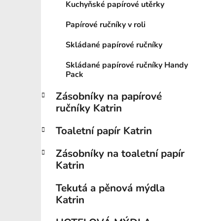
í
Kuchyňské papírové utěrky
p
Papírové ručníky v roli
a
n
Skládané papírové ručníky
e
l
Skládané papírové ručníky Handy
Pack
Zásobníky na papírové
ručníky Katrin
Toaletní papír Katrin
Zásobníky na toaletní papír
Katrin
Tekutá a pěnová mýdla
Katrin