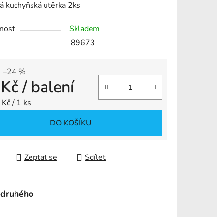
á kuchyňská utěrka 2ks
nost
Skladem
89673
ek.
–24 %
 Kč
/ balení
 cena:
Kč / 1 ks
DO KOŠÍKU
Zeptat se
Sdílet
 druhého