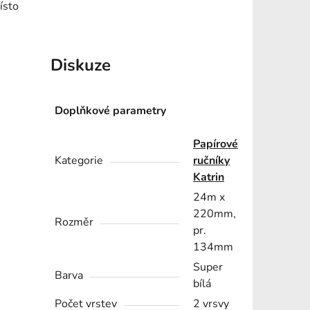
ísto
Diskuze
Doplňkové parametry
Papírové
Kategorie
ručníky
Katrin
24m x
220mm,
Rozměr
pr.
134mm
Super
Barva
bílá
Počet vrstev
2 vrsvy