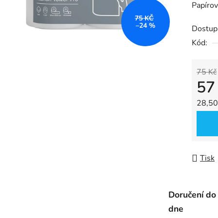
Papírov
je
75 KČ
0,0
–24 %
Dostup
z
Kód:
5
hvězdič
75 Kč
57
Měrná
28,50 
Tisk
Doručení do
dne