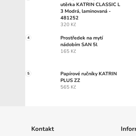
utěrka KATRIN CLASSIC L
3 Modrá, laminovaná -
481252
320 Kč
Prostředek na mytí
nádobím SAN 5l
165 Kč
Papírové ručníky KATRIN
PLUS ZZ
565 Kč
Z
á
Kontakt
Infor
p