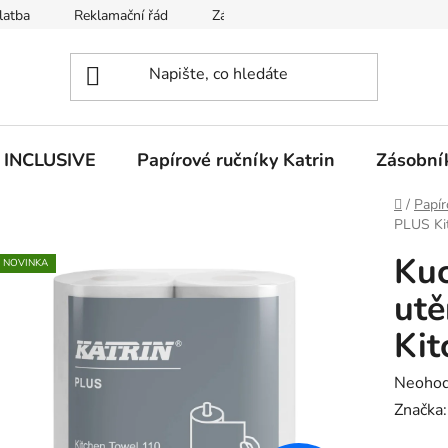
latba
Reklamační řád
Zásady používání souborů cookies
n INCLUSIVE
Papírové ručníky Katrin
Zásobník
Domů
/
Papír
PLUS Ki
Kuc
NOVINKA
ut
Kit
Průměr
Neoho
hodnoc
Značka
produk