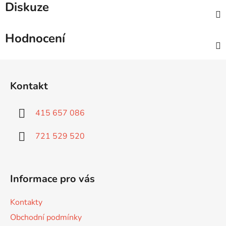
Diskuze
Hodnocení
Z
á
Kontakt
p
a
415 657 086
t
í
721 529 520
Informace pro vás
Kontakty
Obchodní podmínky