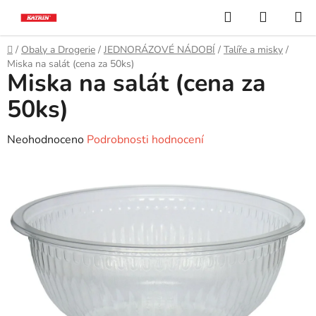
Přejít
Hledat
NÁKUP
na
KOŠÍK
obsah
Domů
/
Obaly a Drogerie
/
JEDNORÁZOVÉ NÁDOBÍ
/
Talíře a misky
/
Miska na salát (cena za 50ks)
Miska na salát (cena za
50ks)
Průměrné
Neohodnoceno
Podrobnosti hodnocení
hodnocení
produktu
je
0,0
z
5
hvězdiček.