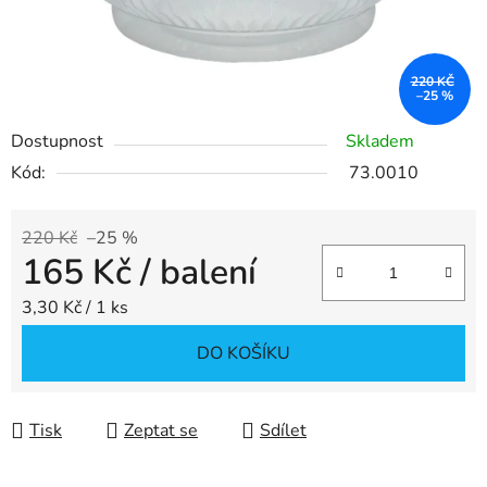
220 KČ
–25 %
Dostupnost
Skladem
Kód:
73.0010
220 Kč
–25 %
165 Kč
/ balení
Měrná cena:
3,30 Kč / 1 ks
DO KOŠÍKU
Tisk
Zeptat se
Sdílet