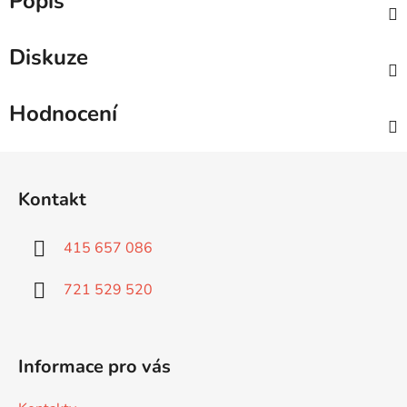
Popis
Diskuze
Hodnocení
Z
á
Kontakt
p
a
415 657 086
t
í
721 529 520
Informace pro vás