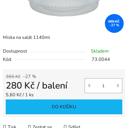
385 KČ
–27 %
Miska na salát 1140ml
Dostupnost
Skladem
Kód:
73.0044
385 Kč
–27 %
280 Kč
/ balení
Měrná cena:
5,60 Kč / 1 ks
DO KOŠÍKU
Tisk
Zeptat se
Sdílet