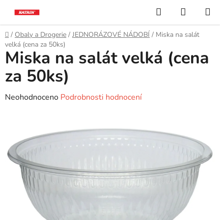
Přejít
Hledat
NÁKUP
na
KOŠÍK
obsah
Domů
/
Obaly a Drogerie
/
JEDNORÁZOVÉ NÁDOBÍ
/
Miska na salát
velká (cena za 50ks)
Miska na salát velká (cena
za 50ks)
Průměrné
Neohodnoceno
Podrobnosti hodnocení
hodnocení
produktu
je
0,0
z
5
hvězdiček.