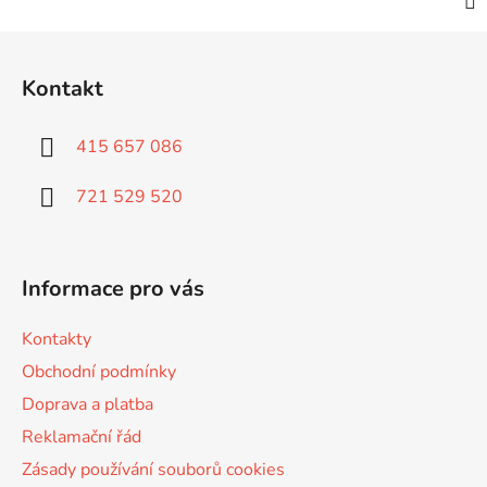
Z
á
Kontakt
p
a
415 657 086
t
í
721 529 520
Informace pro vás
Kontakty
Obchodní podmínky
Doprava a platba
Reklamační řád
Zásady používání souborů cookies