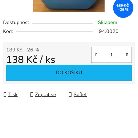
189 KČ
–26 %
Dostupnost
Skladem
Kód:
94.0020
189 Kč
–26 %
138 Kč
/ ks
Měrná cena:
DO KOŠÍKU
Tisk
Zeptat se
Sdílet