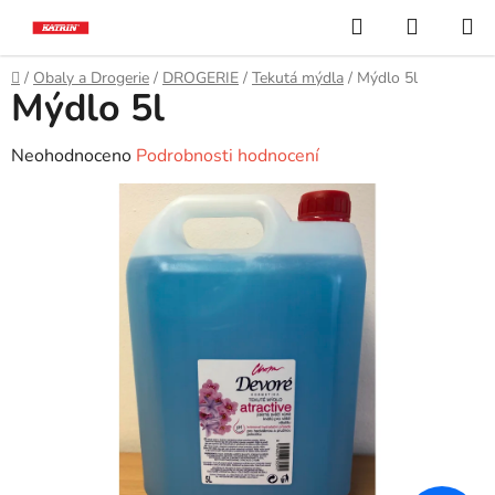
Přejít
Hledat
NÁKUP
na
KOŠÍK
obsah
Domů
/
Obaly a Drogerie
/
DROGERIE
/
Tekutá mýdla
/
Mýdlo 5l
Mýdlo 5l
Průměrné
Neohodnoceno
Podrobnosti hodnocení
hodnocení
produktu
je
0,0
z
5
hvězdiček.