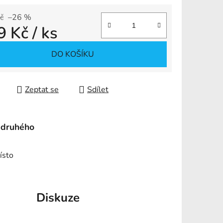
č
–26 %
9 Kč
/ ks
ek.
 cena:
DO KOŠÍKU
Zeptat se
Sdílet
 druhého
ísto
Diskuze