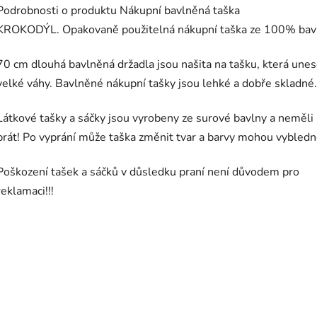
Podrobnosti o produktu Nákupní bavlněná taška
KROKODÝL. Opakovaně použitelná nákupní taška ze 100% bav
70 cm dlouhá bavlněná držadla jsou našita na tašku, která une
velké váhy. Bavlněné nákupní tašky jsou lehké a dobře skladné.
Látkové tašky a sáčky jsou vyrobeny ze surové bavlny a neměli
prát! Po vyprání může taška změnit tvar a barvy mohou vybledn
Poškození tašek a sáčků v důsledku praní není důvodem pro
reklamaci!!!