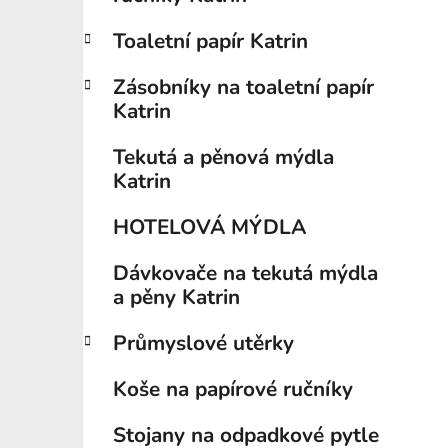
í
p
Toaletní papír Katrin
a
n
Zásobníky na toaletní papír
e
Katrin
l
Tekutá a pěnová mýdla
Katrin
HOTELOVÁ MÝDLA
Dávkovače na tekutá mýdla
a pěny Katrin
Průmyslové utěrky
Koše na papírové ručníky
Stojany na odpadkové pytle