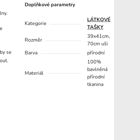
Doplňkové parametry
lny.
LÁTKOVÉ
Kategorie
TAŠKY
se
39x41cm,
Rozměr
70cm uši
 by se
Barva
přírodní
out.
100%
bavlněná
Materiál
přírodní
tkanina