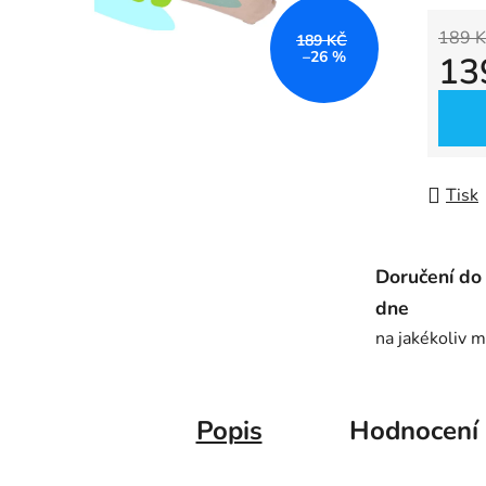
0,0
z
189 K
189 KČ
–26 %
13
5
hvězdič
Měrná
Tisk
Doručení do
dne
na jakékoliv m
Popis
Hodnocení