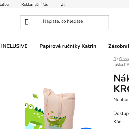
latba
Reklamační řád
Zásady používání souborů cookies
n INCLUSIVE
Papírové ručníky Katrin
Zásobník
Domů
/
Obaly
taška K
Nák
KR
Průměr
Neoho
hodnoc
Dostup
produk
Kód:
je