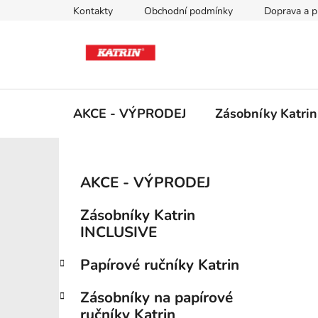
Přejít
Kontakty
Obchodní podmínky
Doprava a p
na
obsah
AKCE - VÝPRODEJ
Zásobníky Katri
P
K
Přeskočit
AKCE - VÝPRODEJ
a
kategorie
o
t
s
Zásobníky Katrin
e
t
INCLUSIVE
g
r
o
Papírové ručníky Katrin
a
r
i
n
Zásobníky na papírové
e
n
ručníky Katrin