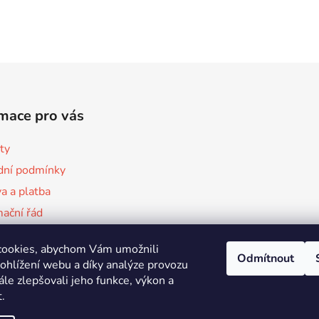
mace pro vás
ty
ní podmínky
a a platba
ační řád
 používání souborů cookies
cookies, abychom Vám umožnili
ky ochrany osobních údajů
Odmítnout
ohlížení webu a díky analýze provozu
le zlepšovali jeho funkce, výkon a
.