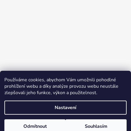
Používáme cookies, abychom Vám umožnili pohodlné
prohlížení webu a díky analýze provozu webu neustále
zlepšovali jeho funkce, výkon a použitelnost.
Nastavení
Vytvořil Shoptet
Odmítnout
Souhlasím
Copyright 2026
KATRIN CZ Hygiena pro všechny
.