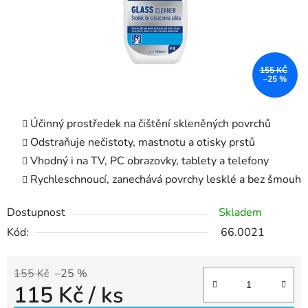
155 KČ
–25 %
Účinný prostředek na čištění skleněných povrchů
Odstraňuje nečistoty, mastnotu a otisky prstů
Vhodný i na TV, PC obrazovky, tablety a telefony
Rychleschnoucí, zanechává povrchy lesklé a bez šmouh
Dostupnost
Skladem
Kód:
66.0021
155 Kč
–25 %
115 Kč
/ ks