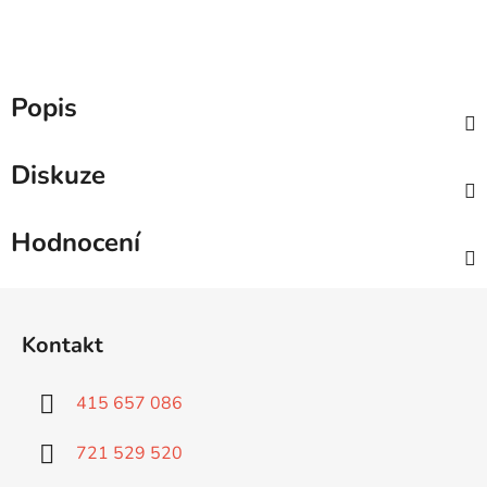
Popis
Diskuze
Hodnocení
Z
á
Kontakt
p
a
415 657 086
t
í
721 529 520