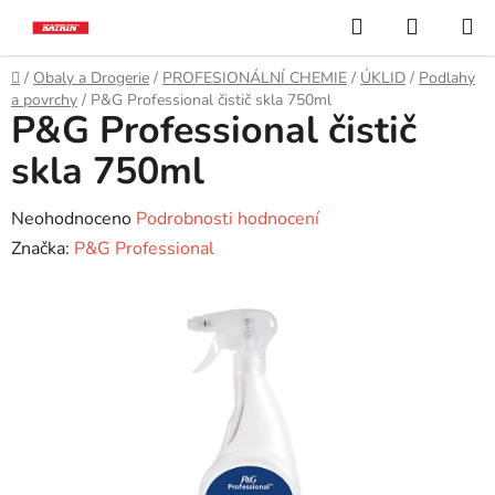
Přejít
Hledat
NÁKUP
na
KOŠÍK
obsah
Domů
/
Obaly a Drogerie
/
PROFESIONÁLNÍ CHEMIE
/
ÚKLID
/
Podlahy
a povrchy
/
P&G Professional čistič skla 750ml
P&G Professional čistič
skla 750ml
Průměrné
Neohodnoceno
Podrobnosti hodnocení
hodnocení
Značka:
P&G Professional
produktu
je
0,0
z
5
hvězdiček.