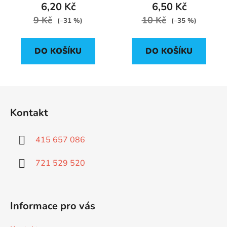
6,20 Kč
6,50 Kč
9 Kč
10 Kč
(–31 %)
(–35 %)
DO KOŠÍKU
DO KOŠÍKU
Z
á
Kontakt
p
a
415 657 086
t
í
721 529 520
Informace pro vás