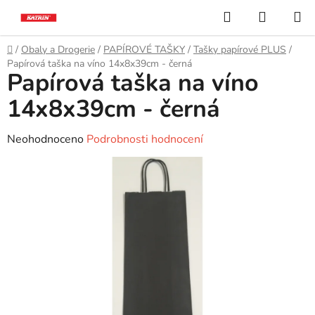
Přejít
Hledat
NÁKUP
na
KOŠÍK
obsah
Domů
/
Obaly a Drogerie
/
PAPÍROVÉ TAŠKY
/
Tašky papírové PLUS
/
Papírová taška na víno 14x8x39cm - černá
Papírová taška na víno
14x8x39cm - černá
Průměrné
Neohodnoceno
Podrobnosti hodnocení
hodnocení
produktu
je
0,0
z
5
hvězdiček.