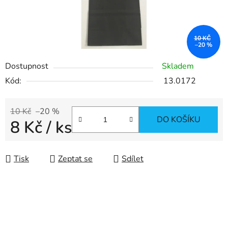
10 KČ
–20 %
Dostupnost
Skladem
Kód:
13.0172
10 Kč
–20 %
DO KOŠÍKU
8 Kč
/ ks
Měrná cena:
Tisk
Zeptat se
Sdílet