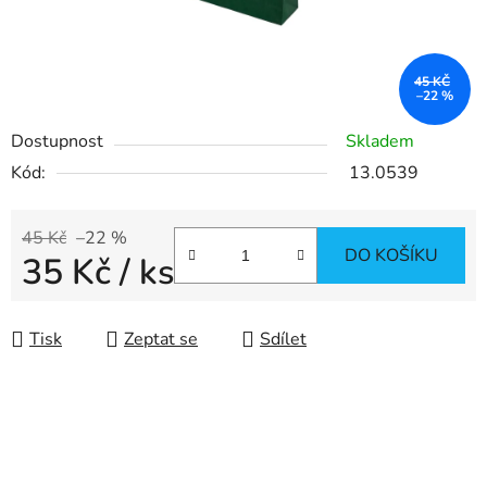
45 KČ
–22 %
Dostupnost
Skladem
Kód:
13.0539
45 Kč
–22 %
DO KOŠÍKU
35 Kč
/ ks
Měrná cena:
Tisk
Zeptat se
Sdílet