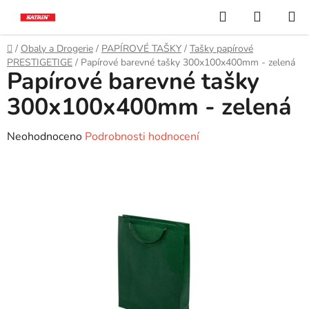
Přejít
Hledat
NÁKUP
na
KOŠÍK
obsah
Domů
/
Obaly a Drogerie
/
PAPÍROVÉ TAŠKY
/
Tašky papírové
PRESTIGETIGE
/
Papírové barevné tašky 300x100x400mm - zelená
Papírové barevné tašky
300x100x400mm - zelená
Průměrné
Neohodnoceno
Podrobnosti hodnocení
hodnocení
produktu
je
0,0
z
5
hvězdiček.