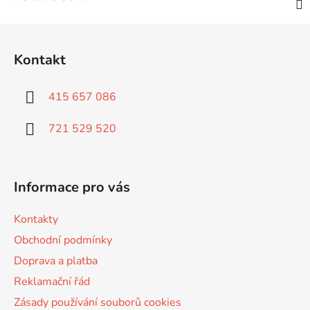
Z
á
Kontakt
p
a
415 657 086
t
í
721 529 520
Informace pro vás
Kontakty
Obchodní podmínky
Doprava a platba
Reklamační řád
Zásady používání souborů cookies