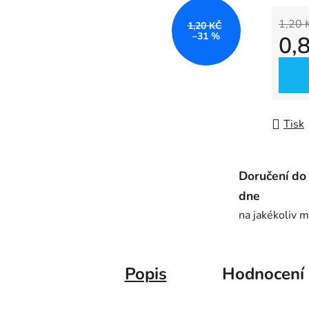
0,0
z
1,20 
1,20 KČ
–31 %
0,
5
hvězdič
Měrná
Tisk
Doručení do
dne
na jakékoliv m
Popis
Hodnocení