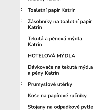
í
p
Toaletní papír Katrin
a
n
Zásobníky na toaletní papír
e
Katrin
l
Tekutá a pěnová mýdla
Katrin
HOTELOVÁ MÝDLA
Dávkovače na tekutá mýdla
a pěny Katrin
Průmyslové utěrky
Koše na papírové ručníky
Stojany na odpadkové pytle