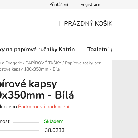
Přihlášení
Registrace
Podmínky ochrany osobních údajů
PRÁZDNÝ KOŠÍK
NÁKUPNÍ
KOŠÍK
y na papírové ručníky Katrin
Toaletní papír Katr
 a Drogerie
/
PAPÍROVÉ TAŠKY
/
Papírové tašky bez
pírové kapsy 180x350mm - Bílá
írové kapsy
0x350mm - Bílá
né
dnoceno
Podrobnosti hodnocení
ení
nost
Skladem
tu
38.0233