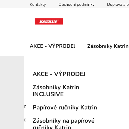
Přejít
Kontakty
Obchodní podmínky
Doprava a p
na
obsah
AKCE - VÝPRODEJ
Zásobníky Katri
P
K
Přeskočit
AKCE - VÝPRODEJ
a
kategorie
o
t
s
Zásobníky Katrin
e
t
INCLUSIVE
g
r
o
Papírové ručníky Katrin
a
r
i
n
Zásobníky na papírové
e
n
ručníky Katrin