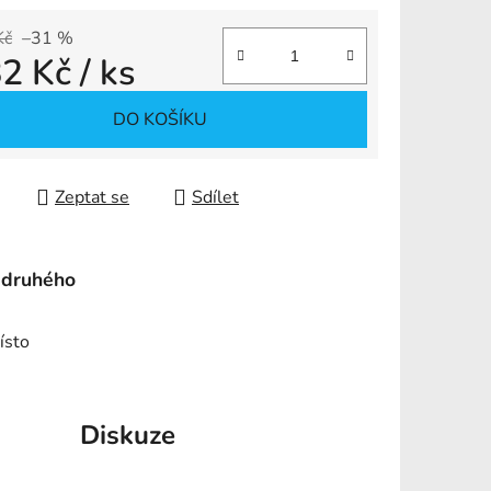
Kč
–31 %
82 Kč
/ ks
ek.
 cena:
DO KOŠÍKU
Zeptat se
Sdílet
 druhého
ísto
Diskuze