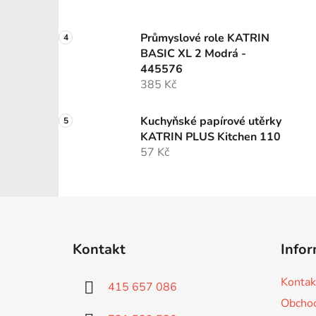
Průmyslové role KATRIN
BASIC XL 2 Modrá -
445576
385 Kč
Kuchyňské papírové utěrky
KATRIN PLUS Kitchen 110
57 Kč
Z
á
Kontakt
Infor
p
a
Kontak
415 657 086
t
Obchod
í