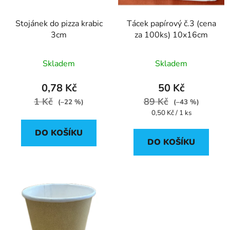
Stojánek do pizza krabic
Tácek papírový č.3 (cena
3cm
za 100ks) 10x16cm
Skladem
Skladem
0,78 Kč
50 Kč
1 Kč
89 Kč
(–22 %)
(–43 %)
Měrná
0,50 Kč / 1 ks
cena:
DO KOŠÍKU
DO KOŠÍKU