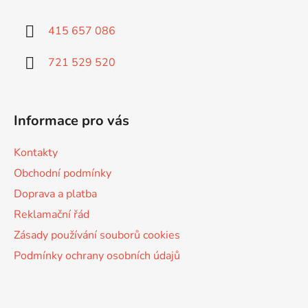
p
a
415 657 086
t
í
721 529 520
Informace pro vás
Kontakty
Obchodní podmínky
Doprava a platba
Reklamační řád
Zásady používání souborů cookies
Podmínky ochrany osobních údajů