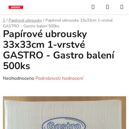
Přejít
Hledat
NÁKUP
na
KOŠÍK
obsah
Domů
/
Papírové ubrousky
/
Papírové ubrousky 33x33cm 1-vrstvé
GASTRO - Gastro balení 500ks
Papírové ubrousky
33x33cm 1-vrstvé
GASTRO - Gastro balení
500ks
Průměrné
Neohodnoceno
Podrobnosti hodnocení
hodnocení
produktu
je
0,0
z
5