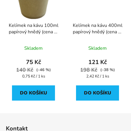
Kelímek na kávu 100ml
Kelímek na kávu 400ml
papírový hnědý (cena za
papírový hnědý (cena za
100ks)
50ks)
Skladem
Skladem
75 Kč
121 Kč
140 Kč
198 Kč
(–46 %)
(–38 %)
Měrná
Měrná
0,75 Kč / 1 ks
2,42 Kč / 1 ks
cena:
cena:
DO KOŠÍKU
DO KOŠÍKU
Z
á
Kontakt