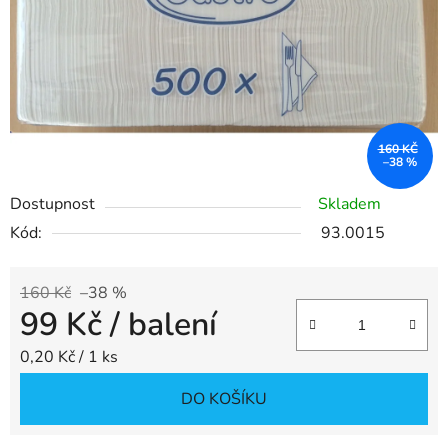
hvězdiček.
160 KČ
–38 %
Dostupnost
Skladem
Kód:
93.0015
160 Kč
–38 %
99 Kč
/ balení
Měrná cena:
0,20 Kč / 1 ks
DO KOŠÍKU