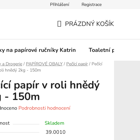
Přihlášení
Registrace
Podmínky ochrany osobních údajů
PRÁZDNÝ KOŠÍK
NÁKUPNÍ
KOŠÍK
y na papírové ručníky Katrin
Toaletní papír Katr
 a Drogerie
/
PAPÍROVÉ OBALY
/
Pečící papír
/
Pečící
roli hnědý 2kg - 150m
ící papír v roli hnědý
g - 150m
né
dnoceno
Podrobnosti hodnocení
ení
nost
Skladem
tu
39.0010