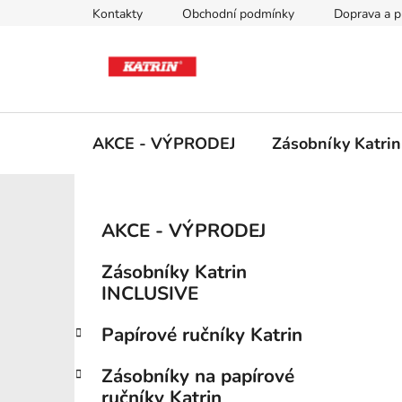
Přejít
Kontakty
Obchodní podmínky
Doprava a p
na
obsah
AKCE - VÝPRODEJ
Zásobníky Katri
P
K
Přeskočit
AKCE - VÝPRODEJ
a
kategorie
o
t
s
Zásobníky Katrin
e
t
INCLUSIVE
g
r
o
Papírové ručníky Katrin
a
r
i
n
Zásobníky na papírové
e
n
ručníky Katrin