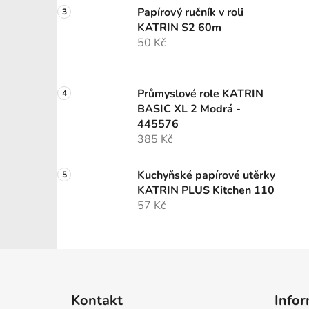
Papírový ručník v roli
KATRIN S2 60m
50 Kč
Průmyslové role KATRIN
BASIC XL 2 Modrá -
445576
385 Kč
Kuchyňské papírové utěrky
KATRIN PLUS Kitchen 110
57 Kč
Z
á
Kontakt
Infor
p