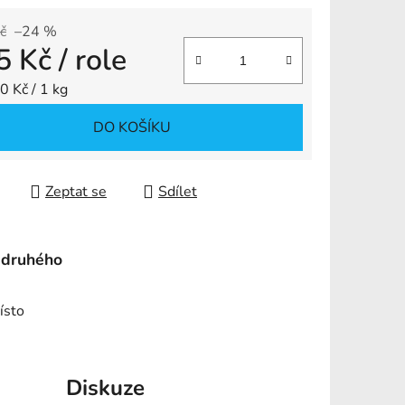
č
–24 %
5 Kč
/ role
ek.
 cena:
0 Kč / 1 kg
DO KOŠÍKU
Zeptat se
Sdílet
 druhého
ísto
Diskuze