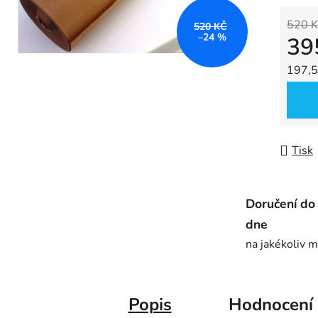
0,0
z
520 K
520 KČ
–24 %
39
5
hvězdič
Měrná
197,5
Tisk
Doručení do
dne
na jakékoliv m
Popis
Hodnocení