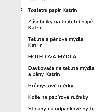
í
p
Toaletní papír Katrin
a
n
Zásobníky na toaletní papír
e
Katrin
l
Tekutá a pěnová mýdla
Katrin
HOTELOVÁ MÝDLA
Dávkovače na tekutá mýdla
a pěny Katrin
Průmyslové utěrky
Koše na papírové ručníky
Stojany na odpadkové pytle