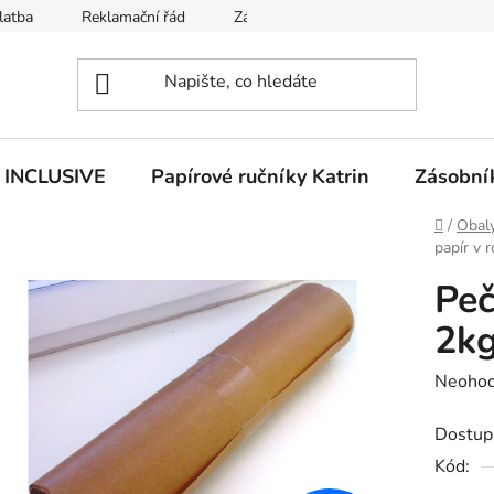
latba
Reklamační řád
Zásady používání souborů cookies
n INCLUSIVE
Papírové ručníky Katrin
Zásobník
Domů
/
Obaly
papír v 
Peč
2k
Průměr
Neoho
hodnoc
Dostup
produk
Kód:
je