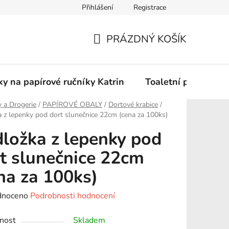
Přihlášení
Registrace
Podmínky ochrany osobních údajů
PRÁZDNÝ KOŠÍK
NÁKUPNÍ
KOŠÍK
y na papírové ručníky Katrin
Toaletní papír Katr
 a Drogerie
/
PAPÍROVÉ OBALY
/
Dortové krabice
/
 z lepenky pod dort slunečnice 22cm (cena za 100ks)
ložka z lepenky pod
t slunečnice 22cm
na za 100ks)
né
dnoceno
Podrobnosti hodnocení
ení
nost
Skladem
tu