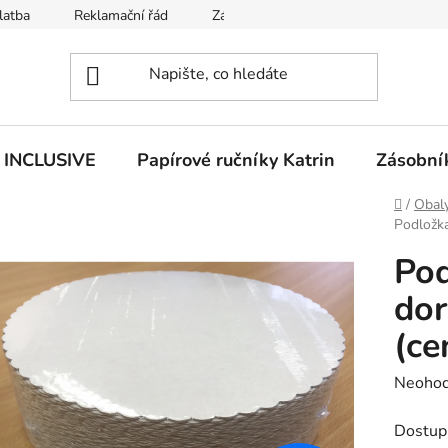
latba
Reklamační řád
Zásady používání souborů cookies
n INCLUSIVE
Papírové ručníky Katrin
Zásobník
Domů
/
Obaly
Podložka
Pod
dor
(ce
Průměr
Neoho
hodnoc
Dostup
produk