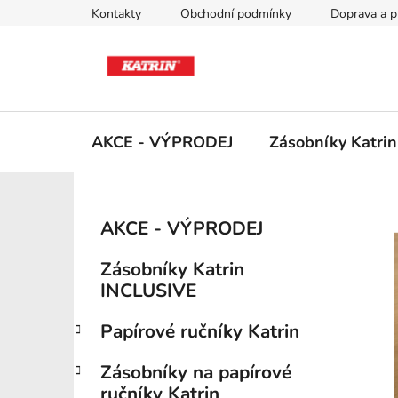
Přejít
Kontakty
Obchodní podmínky
Doprava a p
na
obsah
AKCE - VÝPRODEJ
Zásobníky Katri
P
K
Přeskočit
AKCE - VÝPRODEJ
a
kategorie
o
t
s
Zásobníky Katrin
e
t
INCLUSIVE
g
r
o
Papírové ručníky Katrin
a
r
i
n
Zásobníky na papírové
e
n
ručníky Katrin