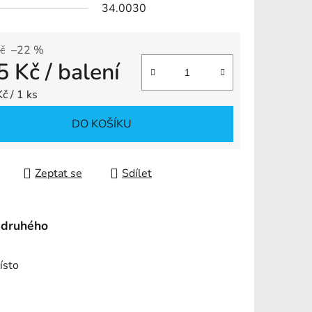
34.0030
č
–22 %
5 Kč
/ balení
ek.
 cena:
č / 1 ks
DO KOŠÍKU
Zeptat se
Sdílet
 druhého
ísto