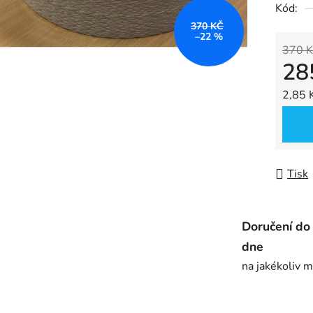
Kód:
je
370 KČ
0,0
–22 %
z
370 K
28
5
hvězdič
Měrná
2,85 K
Tisk
Doručení do
dne
na jakékoliv m