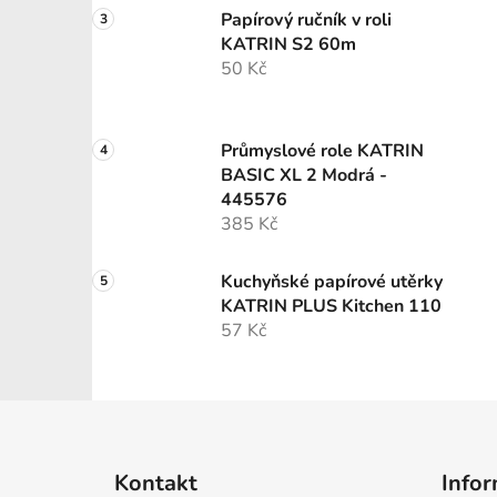
Papírový ručník v roli
KATRIN S2 60m
50 Kč
Průmyslové role KATRIN
BASIC XL 2 Modrá -
445576
385 Kč
Kuchyňské papírové utěrky
KATRIN PLUS Kitchen 110
57 Kč
Z
á
Kontakt
Infor
p