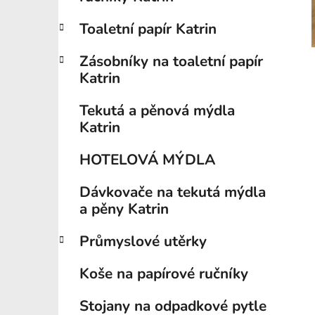
í
p
Toaletní papír Katrin
a
n
Zásobníky na toaletní papír
e
Katrin
l
Tekutá a pěnová mýdla
Katrin
HOTELOVÁ MÝDLA
Dávkovače na tekutá mýdla
a pěny Katrin
Průmyslové utěrky
Koše na papírové ručníky
Stojany na odpadkové pytle