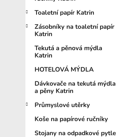
í
p
Toaletní papír Katrin
a
n
Zásobníky na toaletní papír
e
Katrin
l
Tekutá a pěnová mýdla
Katrin
HOTELOVÁ MÝDLA
Dávkovače na tekutá mýdla
a pěny Katrin
Průmyslové utěrky
Koše na papírové ručníky
Stojany na odpadkové pytle