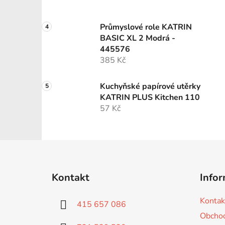
Průmyslové role KATRIN
BASIC XL 2 Modrá -
445576
385 Kč
Kuchyňské papírové utěrky
KATRIN PLUS Kitchen 110
57 Kč
Z
á
Kontakt
Infor
p
a
Kontak
415 657 086
t
Obchod
í