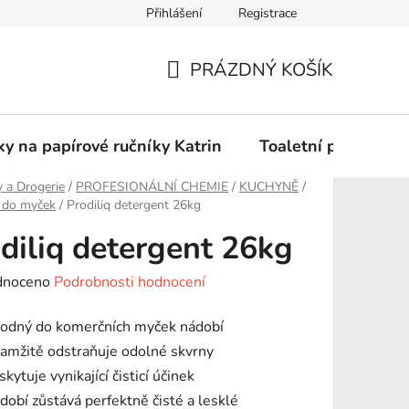
Přihlášení
Registrace
Podmínky ochrany osobních údajů
PRÁZDNÝ KOŠÍK
NÁKUPNÍ
KOŠÍK
y na papírové ručníky Katrin
Toaletní papír Katr
 a Drogerie
/
PROFESIONÁLNÍ CHEMIE
/
KUCHYNĚ
/
 do myček
/
Prodiliq detergent 26kg
diliq detergent 26kg
né
dnoceno
Podrobnosti hodnocení
ení
odný do komerčních myček nádobí
tu
amžitě odstraňuje odolné skvrny
kytuje vynikající čisticí účinek
dobí zůstává perfektně čisté a lesklé