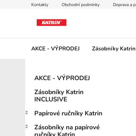
Přejít
Kontakty
Obchodní podmínky
Doprava a p
na
obsah
AKCE - VÝPRODEJ
Zásobníky Katri
P
K
Přeskočit
AKCE - VÝPRODEJ
a
kategorie
o
t
s
Zásobníky Katrin
e
t
INCLUSIVE
g
r
o
Papírové ručníky Katrin
a
r
i
n
Zásobníky na papírové
e
n
ručníky Katrin