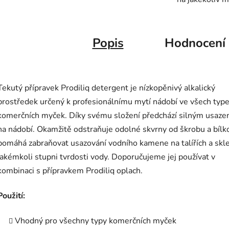
Popis
Hodnocení
Tekutý přípravek Prodiliq detergent je nízkopěnivý alkalický
prostředek určený k profesionálnímu mytí nádobí ve všech typ
komerčních myček. Díky svému složení předchází silným usaz
na nádobí. Okamžitě odstraňuje odolné skvrny od škrobu a bílk
pomáhá zabraňovat usazování vodního kamene na talířích a skle
jakémkoli stupni tvrdosti vody. Doporučujeme jej používat v
kombinaci s přípravkem Prodiliq oplach.
Použití:
Vhodný pro všechny typy komerčních myček