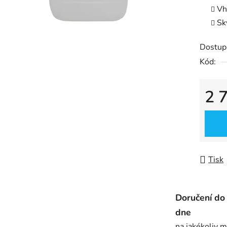
Vh
5
Sk
hvězdič
Dostup
Kód:
2 
Měrná
Tisk
Doručení do
dne
na jakékoliv m