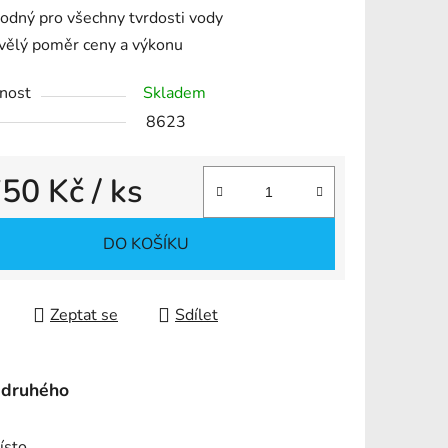
odný pro všechny tvrdosti vody
vělý poměr ceny a výkonu
ek.
nost
Skladem
8623
750 Kč
/ ks
 cena:
DO KOŠÍKU
Zeptat se
Sdílet
 druhého
ísto