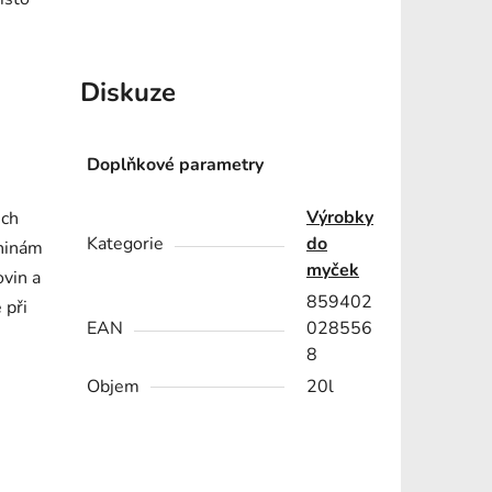
Diskuze
Doplňkové parametry
Výrobky
ech
Kategorie
do
eninám
myček
ovin a
859402
 při
EAN
028556
8
Objem
20l