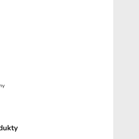
óny
odukty