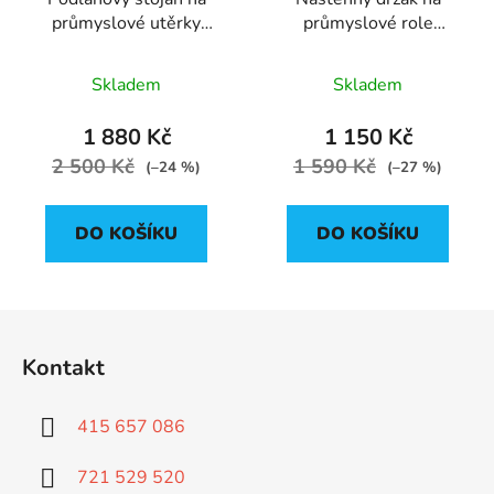
průmyslové utěrky
průmyslové role
KATRIN
KATRIN
Skladem
Skladem
1 880 Kč
1 150 Kč
2 500 Kč
1 590 Kč
(–24 %)
(–27 %)
DO KOŠÍKU
DO KOŠÍKU
Z
á
Kontakt
p
a
415 657 086
t
í
721 529 520