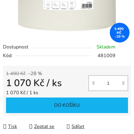
1 490
KČ
–28 %
Dostupnost
Skladem
Kód:
481009
1 490 Kč
–28 %
1 070 Kč
/ ks
Měrná cena:
1 070 Kč / 1 ks
DO KOŠÍKU
Tisk
Zeptat se
Sdílet