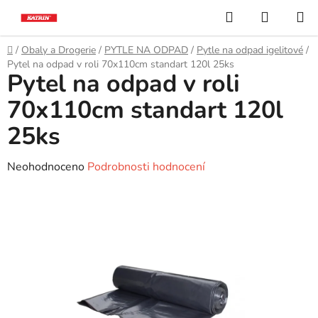
Přejít
Hledat
NÁKUP
na
KOŠÍK
obsah
Domů
/
Obaly a Drogerie
/
PYTLE NA ODPAD
/
Pytle na odpad igelitové
/
Pytel na odpad v roli 70x110cm standart 120l 25ks
Pytel na odpad v roli
70x110cm standart 120l
25ks
Průměrné
Neohodnoceno
Podrobnosti hodnocení
hodnocení
produktu
je
0,0
z
5
hvězdiček.