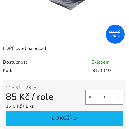
115 KČ
–26 %
LDPE pytel na odpad
Dostupnost
Skladem
Kód:
81.0040
115 Kč
–26 %
85 Kč
/ role
Měrná cena:
3,40 Kč / 1 ks
DO KOŠÍKU