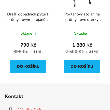
Držák odpadních pytlů k
Podlahový stojan na
průmyslovým stojanům
průmyslové utěrky
KATRIN
KATRIN
Skladem
Skladem
790 Kč
1 880 Kč
895 Kč
2 500 Kč
(–11 %)
(–24 %)
DO KOŠÍKU
DO KOŠÍKU
Z
á
Kontakt
p
a
415 657 086