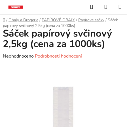
Přejít
Hledat
NÁKUP
na
KOŠÍK
obsah
Domů
/
Obaly a Drogerie
/
PAPÍROVÉ OBALY
/
Papírové sáčky
/
Sáček
papírový svčinový 2,5kg (cena za 1000ks)
Sáček papírový svčinový
2,5kg (cena za 1000ks)
Průměrné
Neohodnoceno
Podrobnosti hodnocení
hodnocení
produktu
je
0,0
z
5
hvězdiček.