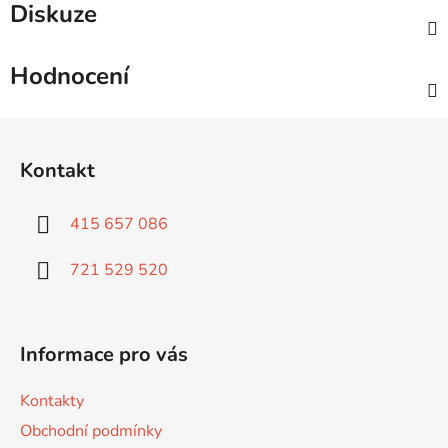
Diskuze
Hodnocení
Z
á
Kontakt
p
a
415 657 086
t
í
721 529 520
Informace pro vás
Kontakty
Obchodní podmínky