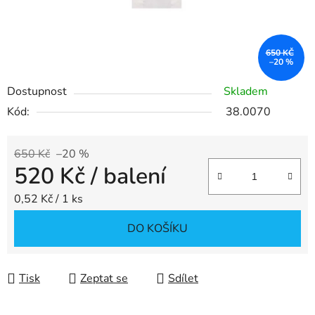
650 KČ
–20 %
Dostupnost
Skladem
Kód:
38.0070
650 Kč
–20 %
520 Kč
/ balení
Měrná cena:
0,52 Kč / 1 ks
DO KOŠÍKU
Tisk
Zeptat se
Sdílet