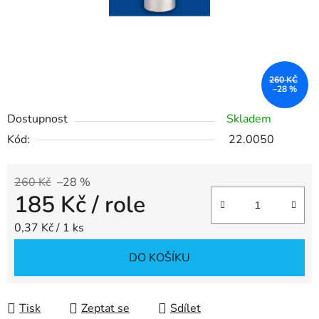
260 KČ
–28 %
Dostupnost
Skladem
Kód:
22.0050
260 Kč
–28 %
185 Kč
/ role
Měrná cena:
0,37 Kč / 1 ks
DO KOŠÍKU
Tisk
Zeptat se
Sdílet