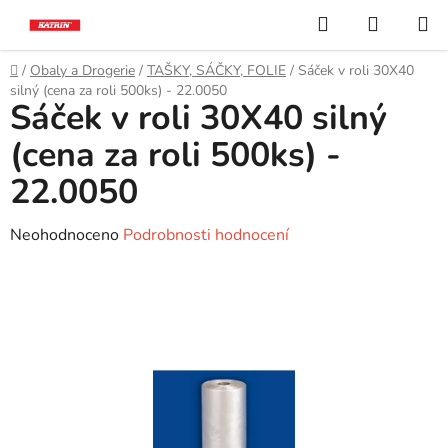
Přejít
Hledat
NÁKUP
na
KOŠÍK
obsah
Domů
/
Obaly a Drogerie
/
TAŠKY, SÁČKY, FOLIE
/
Sáček v roli 30X40
silný (cena za roli 500ks) - 22.0050
Sáček v roli 30X40 silný
(cena za roli 500ks) -
22.0050
Průměrné
Neohodnoceno
Podrobnosti hodnocení
hodnocení
produktu
je
0,0
z
5
hvězdiček.