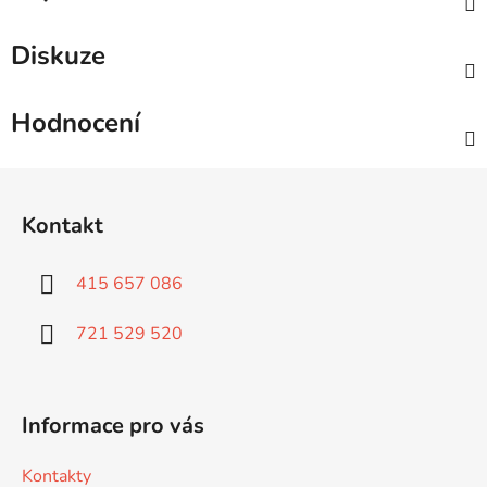
Diskuze
Hodnocení
Z
á
Kontakt
p
a
415 657 086
t
í
721 529 520
Informace pro vás
Kontakty