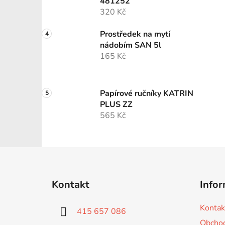
481252
320 Kč
Prostředek na mytí
nádobím SAN 5l
165 Kč
Papírové ručníky KATRIN
PLUS ZZ
565 Kč
Z
á
Kontakt
Infor
p
a
Kontak
415 657 086
t
Obchod