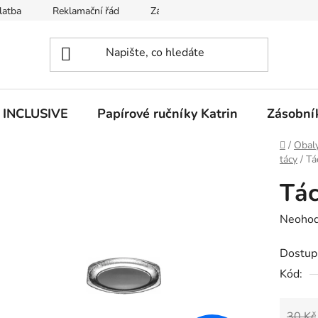
latba
Reklamační řád
Zásady používání souborů cookies
n INCLUSIVE
Papírové ručníky Katrin
Zásobník
Domů
/
Obaly
tácy
/
Tá
Tác
Průměr
Neoho
hodnoc
Dostup
produk
Kód:
je
0,0
z
30 Kč