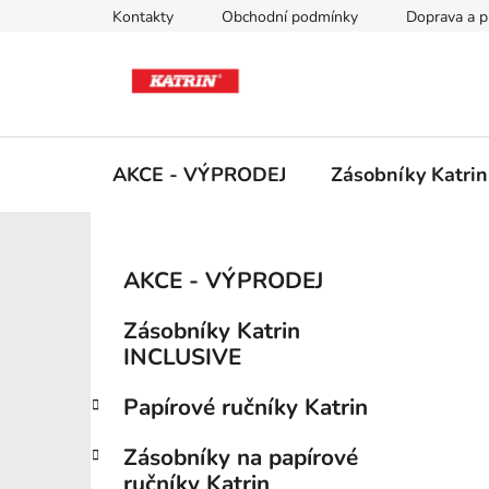
Přejít
Kontakty
Obchodní podmínky
Doprava a p
na
obsah
AKCE - VÝPRODEJ
Zásobníky Katri
P
K
Přeskočit
AKCE - VÝPRODEJ
a
kategorie
o
t
s
Zásobníky Katrin
e
t
INCLUSIVE
g
r
o
Papírové ručníky Katrin
a
r
i
n
Zásobníky na papírové
e
n
ručníky Katrin