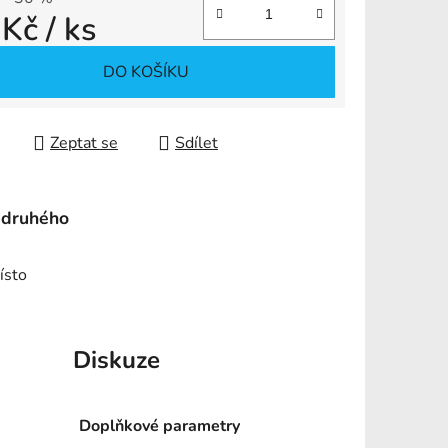
 Kč
/ ks
ek.
 cena:
DO KOŠÍKU
Zeptat se
Sdílet
 druhého
ísto
Diskuze
Doplňkové parametry