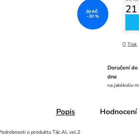
21
5
30 KČ
hvězdič
–30 %
Měrná
Tisk
Doručení do
dne
na jakékoliv m
Popis
Hodnocení
Podrobnosti o produktu Tác AL vel.2