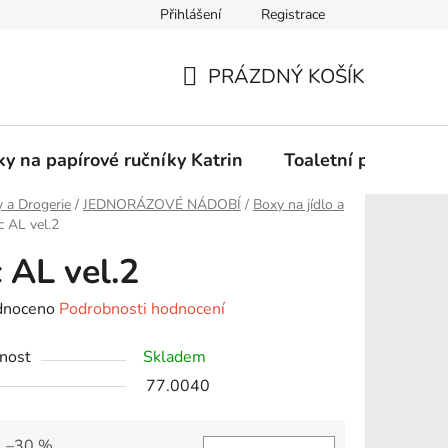
Přihlášení
Registrace
Podmínky ochrany osobních údajů
PRÁZDNÝ KOŠÍK
NÁKUPNÍ
KOŠÍK
y na papírové ručníky Katrin
Toaletní papír Katr
 a Drogerie
/
JEDNORÁZOVÉ NÁDOBÍ
/
Boxy na jídlo a
c AL vel.2
 AL vel.2
né
dnoceno
Podrobnosti hodnocení
ení
nost
Skladem
tu
77.0040
–30 %