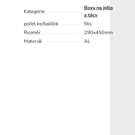
Boxy na jídlo
Kategorie
a tácy
počet ks/balíček
5ks
Rozměr
290x450mm
Materiál
AL