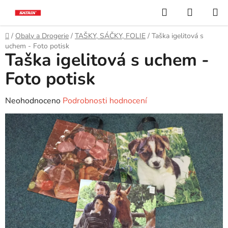
Přejít
Hledat
NÁKUP
na
KOŠÍK
obsah
Domů
/
Obaly a Drogerie
/
TAŠKY, SÁČKY, FOLIE
/
Taška igelitová s
uchem - Foto potisk
Taška igelitová s uchem -
Foto potisk
Průměrné
Neohodnoceno
Podrobnosti hodnocení
hodnocení
produktu
je
0,0
z
5
hvězdiček.