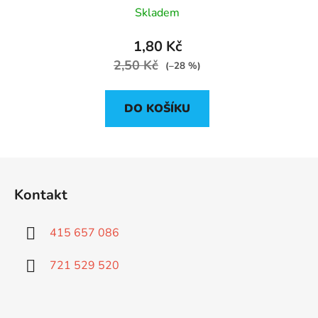
Skladem
1,80 Kč
2,50 Kč
(–28 %)
DO KOŠÍKU
Z
á
Kontakt
p
a
415 657 086
t
í
721 529 520