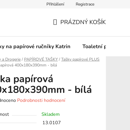
Přihlášení
Registrace
Podmínky ochrany osobních údajů
PRÁZDNÝ KOŠÍK
NÁKUPNÍ
KOŠÍK
y na papírové ručníky Katrin
Toaletní papír Katr
 a Drogerie
/
PAPÍROVÉ TAŠKY
/
Tašky papírové PLUS
papírová 400x180x390mm - bílá
ka papírová
0x180x390mm - bílá
né
dnoceno
Podrobnosti hodnocení
ení
nost
Skladem
tu
13.0107