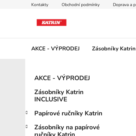
Přejít
Kontakty
Obchodní podmínky
Doprava a p
na
obsah
AKCE - VÝPRODEJ
Zásobníky Katri
P
K
Přeskočit
AKCE - VÝPRODEJ
a
kategorie
o
t
s
Zásobníky Katrin
e
t
INCLUSIVE
g
r
o
Papírové ručníky Katrin
a
r
i
n
Zásobníky na papírové
e
n
ručníky Katrin