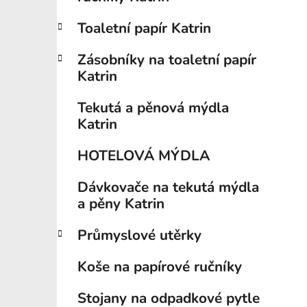
í
p
Toaletní papír Katrin
a
n
Zásobníky na toaletní papír
e
Katrin
l
Tekutá a pěnová mýdla
Katrin
HOTELOVÁ MÝDLA
Dávkovače na tekutá mýdla
a pěny Katrin
Průmyslové utěrky
Koše na papírové ručníky
Stojany na odpadkové pytle