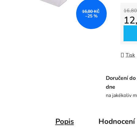
0,0
z
16,80
16,80 KČ
–25 %
12
5
hvězdič
Měrná
Tisk
Doručení do
dne
na jakékoliv m
Popis
Hodnocení