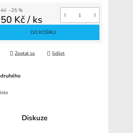
 Kč
–25 %
,50 Kč
/ ks
ek.
 cena:
DO KOŠÍKU
Zeptat se
Sdílet
 druhého
ísto
Diskuze