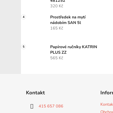
481252
320 Kč
Prostředek na mytí
nádobím SAN 5l
165 Kč
Papírové ručníky KATRIN
PLUS ZZ
565 Kč
Z
á
Kontakt
Infor
p
a
Kontak
415 657 086
t
Obchod