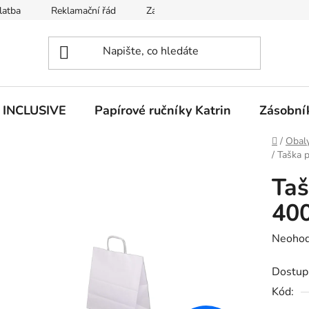
latba
Reklamační řád
Zásady používání souborů cookies
n INCLUSIVE
Papírové ručníky Katrin
Zásobník
Domů
/
Obaly
/
Taška 
Taš
40
Průměr
Neoho
hodnoc
Dostup
produk
Kód:
je