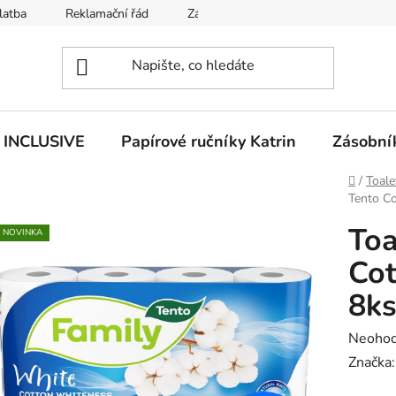
latba
Reklamační řád
Zásady používání souborů cookies
n INCLUSIVE
Papírové ručníky Katrin
Zásobník
Domů
/
Toale
Tento Co
Toa
NOVINKA
Cot
8ks
Průměr
Neoho
hodnoc
Značka
produk