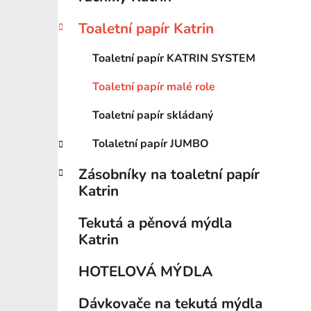
í
p
Toaletní papír Katrin
a
n
Toaletní papír KATRIN SYSTEM
e
Toaletní papír malé role
l
Toaletní papír skládaný
Tolaletní papír JUMBO
Zásobníky na toaletní papír
Katrin
Tekutá a pěnová mýdla
Katrin
HOTELOVÁ MÝDLA
Dávkovače na tekutá mýdla