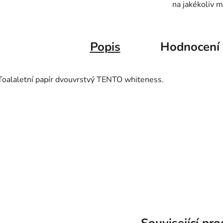
na jakékoliv m
Popis
Hodnocení
Toalaletní papír dvouvrstvý TENTO whiteness.
Související pr