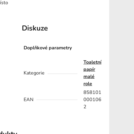
ísto
Diskuze
Doplňkové parametry
Toaletní
papír
Kategorie
malé
role
858101
EAN
000106
2
odukty