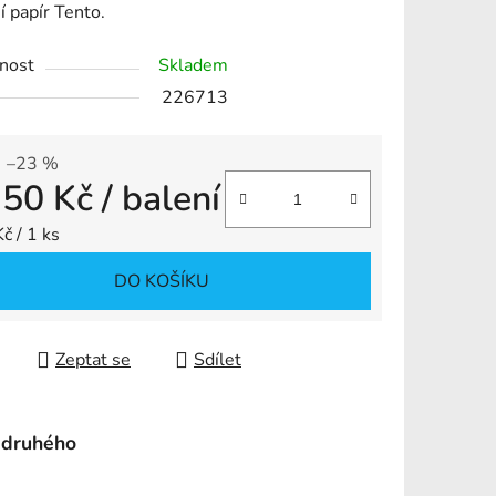
í papír Tento.
nost
Skladem
226713
ek.
–23 %
,50 Kč
/ balení
 cena:
č / 1 ks
DO KOŠÍKU
Zeptat se
Sdílet
 druhého