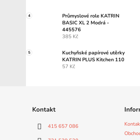
Průmyslové role KATRIN
BASIC XL 2 Modrá -
445576
385 Kč
Kuchyňské papírové utěrky
KATRIN PLUS Kitchen 110
57 Kč
Z
á
Kontakt
Infor
p
a
Kontak
415 657 086
t
Obchod
í