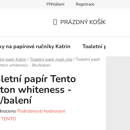
Přihlášení
Registrace
Podmínky ochrany osobních údajů
PRÁZDNÝ KOŠÍK
NÁKUPNÍ
KOŠÍK
y na papírové ručníky Katrin
Toaletní papír Katr
tní papír Katrin
/
Toaletní papír malé role
/
Toaletní papír
tton whiteness - 8ks/balení
letní papír Tento
ton whiteness -
/balení
né
dnoceno
Podrobnosti hodnocení
ení
:
TENTO
tu