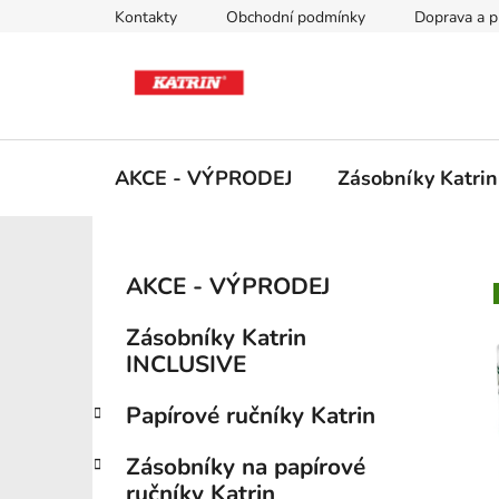
Přejít
Kontakty
Obchodní podmínky
Doprava a p
na
obsah
AKCE - VÝPRODEJ
Zásobníky Katri
P
K
Přeskočit
AKCE - VÝPRODEJ
a
kategorie
o
t
s
Zásobníky Katrin
e
t
INCLUSIVE
g
r
o
Papírové ručníky Katrin
a
r
i
n
Zásobníky na papírové
e
n
ručníky Katrin