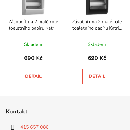
Zásobník na 2 malé role
Zásobník na 2 malé role
toaletního papíru Katrin
toaletního papíru Katrin
Inclusive
Inclusive
Skladem
Skladem
690 Kč
690 Kč
DETAIL
DETAIL
Z
á
Kontakt
p
a
415 657 086