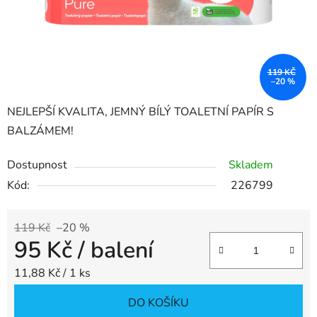
119 KČ
–20 %
NEJLEPŠÍ KVALITA, JEMNÝ BÍLÝ TOALETNÍ PAPÍR S
BALZÁMEM!
Dostupnost
Skladem
Kód:
226799
119 Kč
–20 %
95 Kč
/ balení
Měrná cena:
11,88 Kč / 1 ks
DO KOŠÍKU