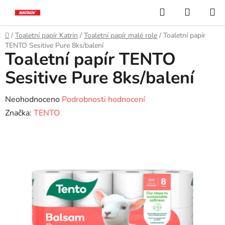
Přejít
Hledat
NÁKUP
na
KOŠÍK
obsah
Domů
/
Toaletní papír Katrin
/
Toaletní papír malé role
/
Toaletní papír
TENTO Sesitive Pure 8ks/balení
Toaletní papír TENTO
Sesitive Pure 8ks/balení
Průměrné
Neohodnoceno
Podrobnosti hodnocení
hodnocení
Značka:
TENTO
produktu
je
0,0
z
5
hvězdiček.