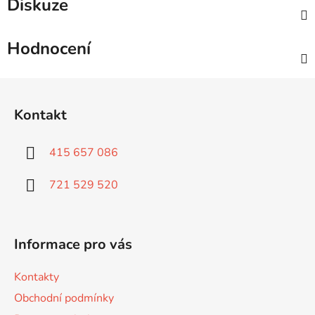
Diskuze
Hodnocení
Z
á
Kontakt
p
a
415 657 086
t
í
721 529 520
Informace pro vás
Kontakty
Obchodní podmínky