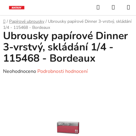
Přejít
Hledat
NÁKUP
na
KOŠÍK
obsah
Domů
/
Papírové ubrousky
/
Ubrousky papírové Dinner 3-vrstvý, skládání
1/4 - 115468 - Bordeaux
Ubrousky papírové Dinner
3-vrstvý, skládání 1/4 -
115468 - Bordeaux
Průměrné
Neohodnoceno
Podrobnosti hodnocení
hodnocení
produktu
je
0,0
z
5
hvězdiček.