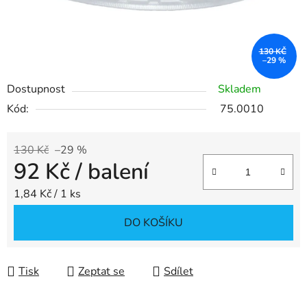
130 KČ
–29 %
Dostupnost
Skladem
Kód:
75.0010
130 Kč
–29 %
92 Kč
/ balení
Měrná cena:
1,84 Kč / 1 ks
DO KOŠÍKU
Tisk
Zeptat se
Sdílet