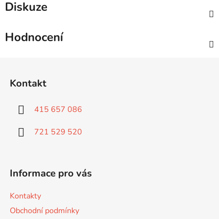
Diskuze
Hodnocení
Z
á
Kontakt
p
a
415 657 086
t
í
721 529 520
Informace pro vás
Kontakty
Obchodní podmínky