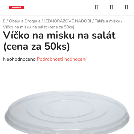
Přejít
Hledat
NÁKUP
na
KOŠÍK
obsah
Domů
/
Obaly a Drogerie
/
JEDNORÁZOVÉ NÁDOBÍ
/
Talíře a misky
/
Víčko na misku na salát (cena za 50ks)
Víčko na misku na salát
(cena za 50ks)
Průměrné
Neohodnoceno
Podrobnosti hodnocení
hodnocení
produktu
je
0,0
z
5
hvězdiček.