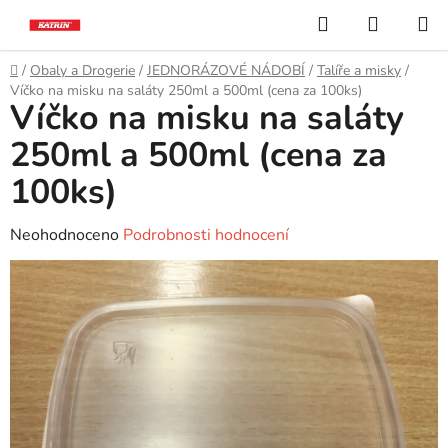
Přejít
Hledat
NÁKUP
na
KOŠÍK
obsah
Domů
/
Obaly a Drogerie
/
JEDNORÁZOVÉ NÁDOBÍ
/
Talíře a misky
/
Víčko na misku na saláty 250ml a 500ml (cena za 100ks)
Víčko na misku na saláty
250ml a 500ml (cena za
100ks)
Průměrné
Neohodnoceno
Podrobnosti hodnocení
hodnocení
produktu
je
0,0
z
5
hvězdiček.