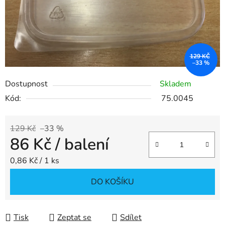
129 KČ
–33 %
Dostupnost
Skladem
Kód:
75.0045
129 Kč
–33 %
86 Kč
/ balení
Měrná cena:
0,86 Kč / 1 ks
DO KOŠÍKU
Tisk
Zeptat se
Sdílet