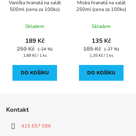
Vanička hranatá na salát
Miska hranatá na salát
500ml (cena za 100ks)
250ml (cena za 100ks)
Skladem
Skladem
189 Kč
135 Kč
250 Kč
185 Kč
(–24 %)
(–27 %)
Měrná
Měrná
1,89 Kč / 1 ks
1,35 Kč / 1 ks
cena:
cena:
DO KOŠÍKU
DO KOŠÍKU
Z
á
Kontakt
p
a
415 657 086
t