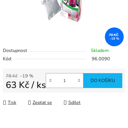
78 KČ
–19 %
Dostupnost
Skladem
Kód:
96.0090
78 Kč
–19 %
DO KOŠÍKU
63 Kč
/ ks
Měrná cena:
Tisk
Zeptat se
Sdílet