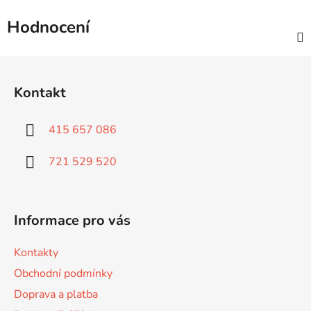
Hodnocení
Z
á
Kontakt
p
a
415 657 086
t
í
721 529 520
Informace pro vás
Kontakty
Obchodní podmínky
Doprava a platba