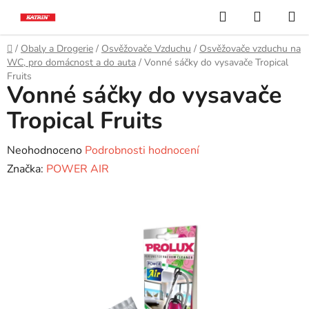
Přejít
Hledat
NÁKUP
na
KOŠÍK
obsah
Domů
/
Obaly a Drogerie
/
Osvěžovače Vzduchu
/
Osvěžovače vzduchu na
WC, pro domácnost a do auta
/
Vonné sáčky do vysavače Tropical
Fruits
Vonné sáčky do vysavače
Tropical Fruits
Průměrné
Neohodnoceno
Podrobnosti hodnocení
hodnocení
Značka:
POWER AIR
produktu
je
0,0
z
5
hvězdiček.