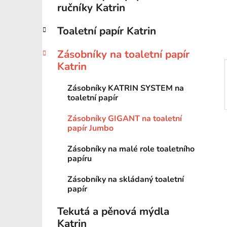
n
ručníky Katrin
í
p
Toaletní papír Katrin
a
n
Zásobníky na toaletní papír
e
Katrin
l
Zásobníky KATRIN SYSTEM na
toaletní papír
Zásobníky GIGANT na toaletní
papír Jumbo
Zásobníky na malé role toaletního
papíru
Zásobníky na skládaný toaletní
papír
Tekutá a pěnová mýdla
Katrin