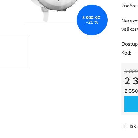
hodnoc
Značka
produk
3 000 KČ
Nerezov
je
–21 %
velikost
0,0
z
Dostup
5
Kód:
hvězdič
3 000
2 
Měrná
2 350 
Tisk