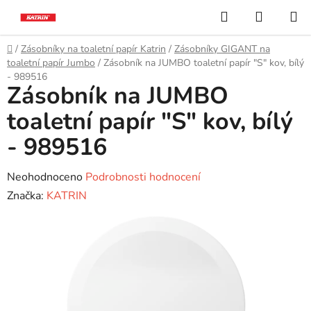
Přejít
Hledat
NÁKUP
na
KOŠÍK
obsah
Domů
/
Zásobníky na toaletní papír Katrin
/
Zásobníky GIGANT na
toaletní papír Jumbo
/
Zásobník na JUMBO toaletní papír "S" kov, bílý
- 989516
Zásobník na JUMBO
toaletní papír "S" kov, bílý
- 989516
Průměrné
Neohodnoceno
Podrobnosti hodnocení
hodnocení
Značka:
KATRIN
produktu
je
0,0
z
5
hvězdiček.