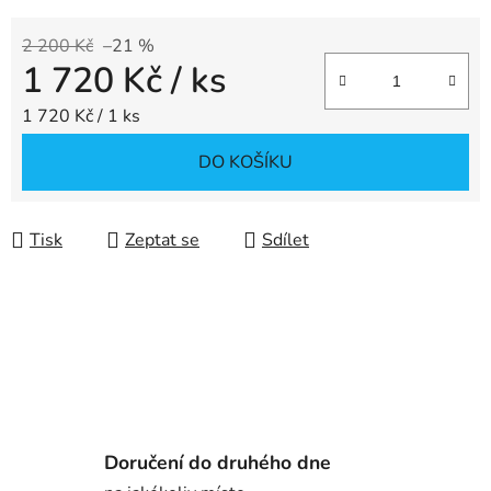
2 200 Kč
–21 %
1 720 Kč
/ ks
Měrná cena:
1 720 Kč / 1 ks
DO KOŠÍKU
Tisk
Zeptat se
Sdílet
Doručení do druhého dne