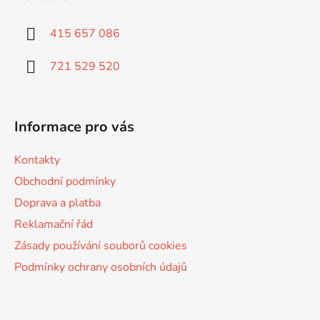
p
a
415 657 086
t
í
721 529 520
Informace pro vás
Kontakty
Obchodní podmínky
Doprava a platba
Reklamační řád
Zásady používání souborů cookies
Podmínky ochrany osobních údajů