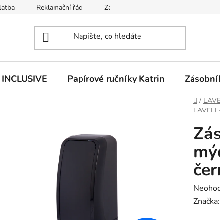
latba
Reklamační řád
Zásady používání souborů cookies
n INCLUSIVE
Papírové ručníky Katrin
Zásobník
Domů
/
LAVE
LAVELI -
Zás
mýd
čer
Průměr
Neoho
hodnoc
Značka
produk