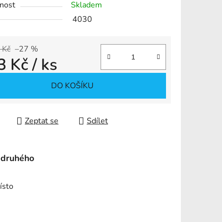
nost
Skladem
4030
 Kč
–27 %
3 Kč
/ ks
ek.
 cena:
DO KOŠÍKU
Zeptat se
Sdílet
 druhého
ísto