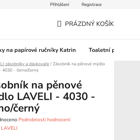
Přihlášení
Registrace
Podmínky ochrany osobních údajů
PRÁZDNÝ KOŠÍK
NÁKUPNÍ
KOŠÍK
y na papírové ručníky Katrin
Toaletní papír Katr
LI zásobníky a dávkovače
/
Zásobník na pěnové mýdlo
 4030 - černo/černý
obník na pěnové
lo LAVELI - 4030 -
no/černý
né
dnoceno
Podrobnosti hodnocení
ení
:
LAVELI
tu