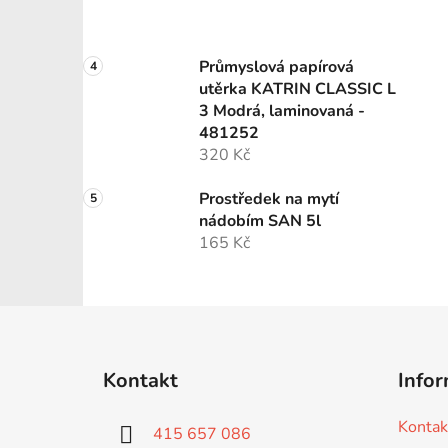
Průmyslová papírová
utěrka KATRIN CLASSIC L
3 Modrá, laminovaná -
481252
320 Kč
Prostředek na mytí
nádobím SAN 5l
165 Kč
Z
á
Kontakt
Infor
p
a
Kontak
415 657 086
t