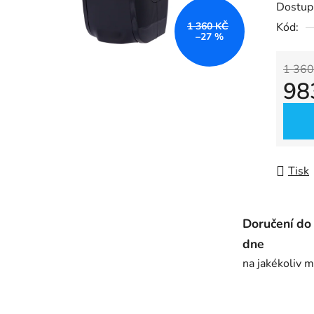
Dostup
je
1 360 KČ
Kód:
0,0
–27 %
z
5
1 360
98
hvězdič
Měrná
Tisk
Doručení do
dne
na jakékoliv m