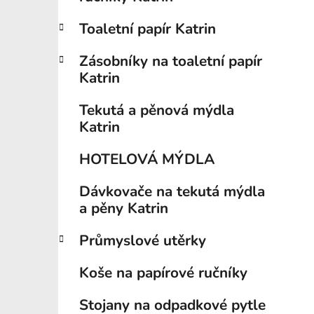
í
p
Toaletní papír Katrin
a
n
Zásobníky na toaletní papír
e
Katrin
l
Tekutá a pěnová mýdla
Katrin
HOTELOVÁ MÝDLA
Dávkovače na tekutá mýdla
a pěny Katrin
Průmyslové utěrky
Koše na papírové ručníky
Stojany na odpadkové pytle