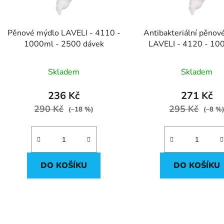
Pěnové mýdlo LAVELI - 4110 -
Antibakteriální pěnov
1000ml - 2500 dávek
LAVELI - 4120 - 10
2500 dávek
Skladem
Skladem
236 Kč
271 Kč
290 Kč
295 Kč
(–18 %)
(–8 %
DO KOŠÍKU
DO KOŠÍKU