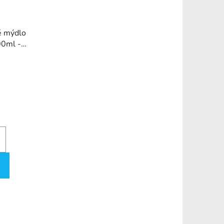
é mýdlo
00ml -
)