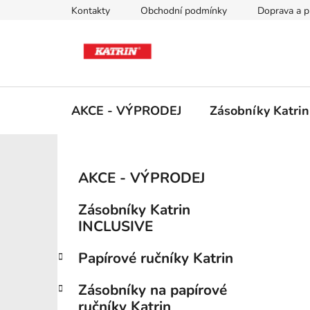
Přejít
Kontakty
Obchodní podmínky
Doprava a p
na
obsah
AKCE - VÝPRODEJ
Zásobníky Katri
P
K
Přeskočit
AKCE - VÝPRODEJ
a
kategorie
o
t
s
Zásobníky Katrin
e
t
INCLUSIVE
g
r
o
Papírové ručníky Katrin
a
r
i
n
Zásobníky na papírové
e
n
ručníky Katrin