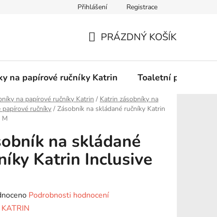
Přihlášení
Registrace
Podmínky ochrany osobních údajů
PRÁZDNÝ KOŠÍK
NÁKUPNÍ
KOŠÍK
y na papírové ručníky Katrin
Toaletní papír Katr
níky na papírové ručníky Katrin
/
Katrin zásobníky na
 papírové ručníky
/
Zásobník na skládané ručníky Katrin
e M
obník na skládané
níky Katrin Inclusive
né
dnoceno
Podrobnosti hodnocení
ení
:
KATRIN