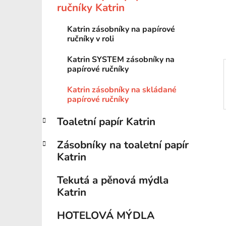
n
ručníky Katrin
í
p
Katrin zásobníky na papírové
a
ručníky v roli
n
Katrin SYSTEM zásobníky na
e
papírové ručníky
l
Katrin zásobníky na skládané
papírové ručníky
Toaletní papír Katrin
Zásobníky na toaletní papír
Katrin
Tekutá a pěnová mýdla
Katrin
HOTELOVÁ MÝDLA