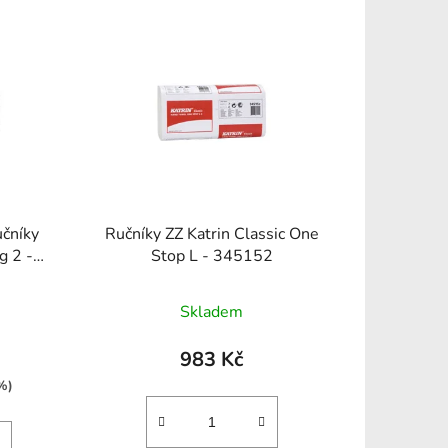
učníky
Ručníky ZZ Katrin Classic One
g 2 -
Stop L - 345152
né
Skladem
ení
tu
983 Kč
%)