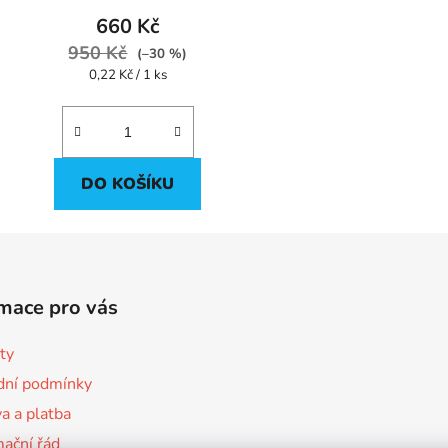
660 Kč
950 Kč
(–30 %)
Měrná
0,22 Kč / 1 ks
cena:
DO KOŠÍKU
mace pro vás
ty
ní podmínky
a a platba
ační řád