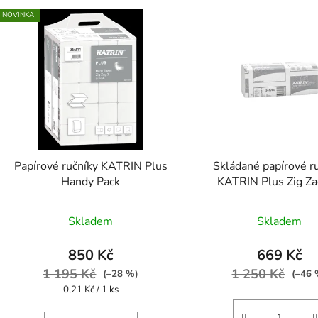
NOVINKA
Papírové ručníky KATRIN Plus
Skládané papírové r
Handy Pack
KATRIN Plus Zig Za
65968, 36170
Průměr
Skladem
Skladem
hodnoc
produk
850 Kč
669 Kč
je
1 195 Kč
1 250 Kč
(–28 %)
(–46 
5,0
Měrná
0,21 Kč / 1 ks
cena:
z