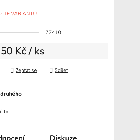
tu
OLTE VARIANTU
77410
ek.
050 Kč
/ ks
 cena:
Zeptat se
Sdílet
 druhého
ísto
nocení
Diskuze