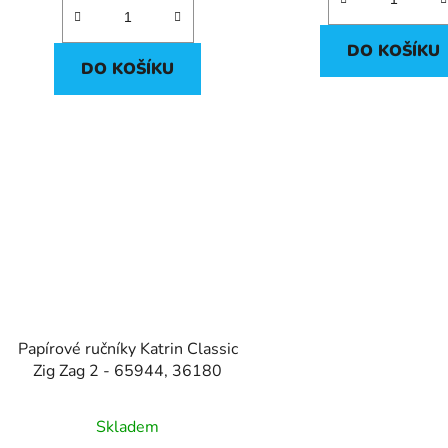
5
hvězdič
DO KOŠÍKU
DO KOŠÍKU
Papírové ručníky Katrin Classic
Zig Zag 2 - 65944, 36180
Skladem