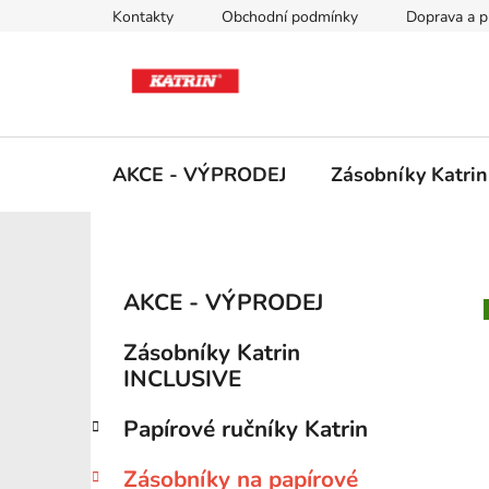
Přejít
Kontakty
Obchodní podmínky
Doprava a p
na
obsah
AKCE - VÝPRODEJ
Zásobníky Katri
P
K
Přeskočit
AKCE - VÝPRODEJ
a
kategorie
o
t
s
Zásobníky Katrin
e
t
INCLUSIVE
g
r
o
Papírové ručníky Katrin
a
r
i
n
Zásobníky na papírové
e