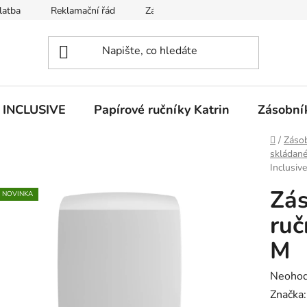
latba
Reklamační řád
Zásady používání souborů cookies
n INCLUSIVE
Papírové ručníky Katrin
Zásobník
Domů
/
Zásob
skládané
Inclusiv
Zás
NOVINKA
ruč
M
Průměr
Neoho
hodnoc
Značka