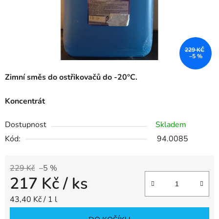
229 KČ
–5 %
Zimní směs do ostřikovačů do -20°C.
Koncentrát
Dostupnost
Skladem
Kód:
94.0085
229 Kč
–5 %
217 Kč
/ ks
Měrná cena:
43,40 Kč / 1 l