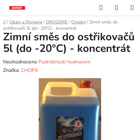
Přejít
Hledat
NÁKUP
na
KOŠÍK
obsah
Domů
/
Obaly a Drogerie
/
DROGERIE
/
Ostatní
/
Zimní směs do
ostřikovačů 5l (do -20°C) - koncentrát
Zimní směs do ostřikovačů
5l (do -20°C) - koncentrát
Průměrné
Neohodnoceno
Podrobnosti hodnocení
hodnocení
Značka:
CHOPA
produktu
je
0,0
z
5
hvězdiček.