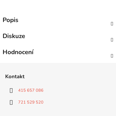
Popis
Diskuze
Hodnocení
Z
á
Kontakt
p
a
415 657 086
t
í
721 529 520