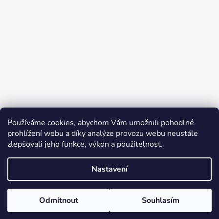
Používáme cookies, abychom Vám umožnili pohodlné
prohlížení webu a díky analýze provozu webu neustále
zlepšovali jeho funkce, výkon a použitelnost.
Nastavení
Vytvořil Shoptet
Odmítnout
Souhlasím
Copyright 2026
KATRIN CZ Hygiena pro všechny
.
Všechna práva vyhrazena.