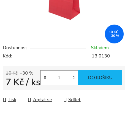
10 KČ
–30 %
Dostupnost
Skladem
Kód:
13.0130
10 Kč
–30 %
DO KOŠÍKU
7 Kč
/ ks
Měrná cena:
Tisk
Zeptat se
Sdílet