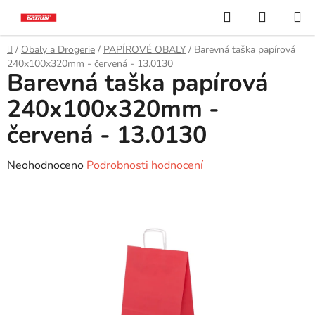
Přejít
Hledat
NÁKUP
na
KOŠÍK
obsah
Domů
/
Obaly a Drogerie
/
PAPÍROVÉ OBALY
/
Barevná taška papírová
240x100x320mm - červená - 13.0130
Barevná taška papírová
240x100x320mm -
červená - 13.0130
Průměrné
Neohodnoceno
Podrobnosti hodnocení
hodnocení
produktu
je
0,0
z
5
hvězdiček.