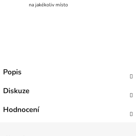
na jakékoliv místo
Popis
Diskuze
Hodnocení
Z
á