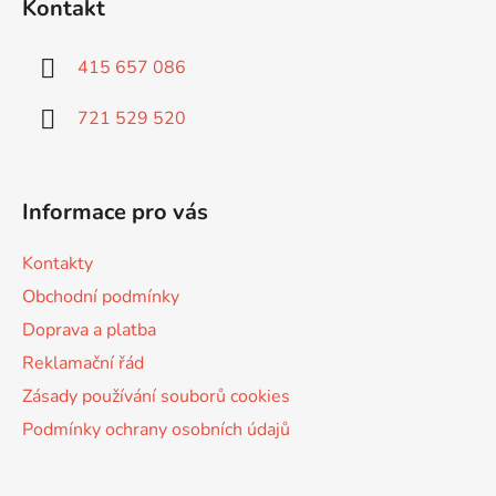
Kontakt
p
a
415 657 086
t
í
721 529 520
Informace pro vás
Kontakty
Obchodní podmínky
Doprava a platba
Reklamační řád
Zásady používání souborů cookies
Podmínky ochrany osobních údajů