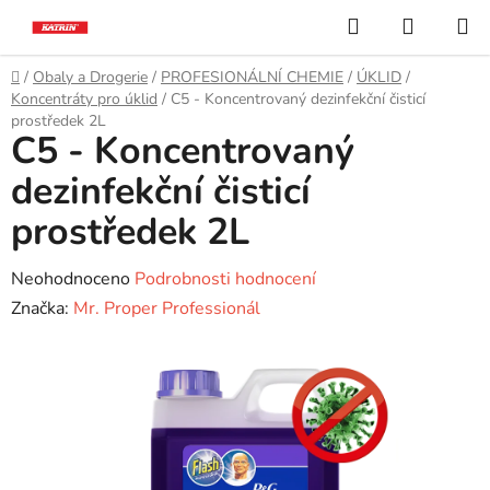
Přejít
Hledat
NÁKUP
na
KOŠÍK
obsah
Domů
/
Obaly a Drogerie
/
PROFESIONÁLNÍ CHEMIE
/
ÚKLID
/
Koncentráty pro úklid
/
C5 - Koncentrovaný dezinfekční čisticí
prostředek 2L
C5 - Koncentrovaný
dezinfekční čisticí
prostředek 2L
Průměrné
Neohodnoceno
Podrobnosti hodnocení
hodnocení
Značka:
Mr. Proper Professionál
produktu
je
0,0
z
5
hvězdiček.