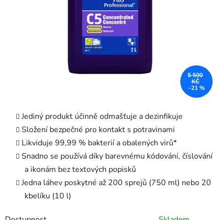
5 500
KČ
–21 %
Jediný produkt účinně odmašťuje a dezinfikuje
Složení bezpečné pro kontakt s potravinami
Likviduje 99,99 % bakterií a obalených virů*
Snadno se používá díky barevnému kódování, číslování
a ikonám bez textových popisků
Jedna láhev poskytné až 200 sprejů (750 ml) nebo 20
kbelíku (10 l)
Dostupnost
Skladem