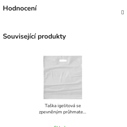
Hodnocení
Související produkty
Taška igelitová se
zpevněným průhmatem
bílá -380x450+50mm