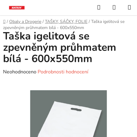
Přejít
Hledat
NÁKUP
na
KOŠÍK
obsah
Domů
/
Obaly a Drogerie
/
TAŠKY, SÁČKY, FOLIE
/
Taška igelitová se
zpevněným průhmatem bílá - 600x550mm
Taška igelitová se
zpevněným průhmatem
bílá - 600x550mm
Průměrné
Neohodnoceno
Podrobnosti hodnocení
hodnocení
produktu
je
0,0
z
5
hvězdiček.