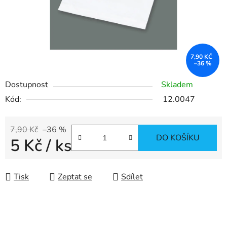
7,90 KČ
–36 %
Dostupnost
Skladem
Kód:
12.0047
7,90 Kč
–36 %
DO KOŠÍKU
5 Kč
/ ks
Měrná cena:
Tisk
Zeptat se
Sdílet