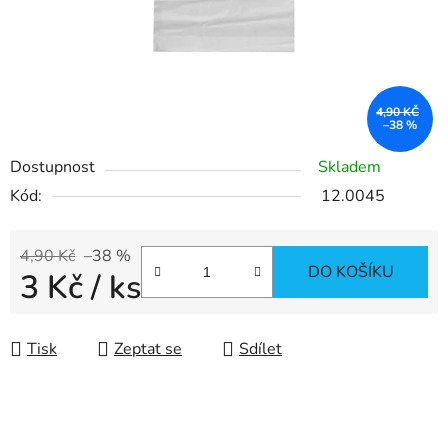
4,90 KČ
–38 %
Dostupnost
Skladem
Kód:
12.0045
4,90 Kč
–38 %
DO KOŠÍKU
3 Kč
/ ks
Měrná cena:
Tisk
Zeptat se
Sdílet