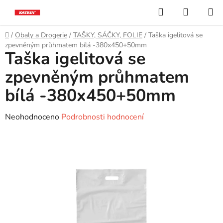
Přejít
Hledat
NÁKUP
na
KOŠÍK
obsah
Domů
/
Obaly a Drogerie
/
TAŠKY, SÁČKY, FOLIE
/
Taška igelitová se
zpevněným průhmatem bílá -380x450+50mm
Taška igelitová se
zpevněným průhmatem
bílá -380x450+50mm
Průměrné
Neohodnoceno
Podrobnosti hodnocení
hodnocení
produktu
je
0,0
z
5
hvězdiček.